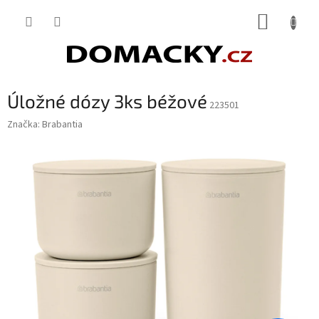
Přejít
NÁKUP
na
obsah
KOŠÍK
Úložné dózy 3ks béžové
223501
Značka:
Brabantia