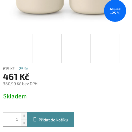
615 Kč
–25 %
615 Kč
–25 %
461 Kč
380,99 Kč bez DPH
Měrná
Skladem
cena:
Přidat do košíku