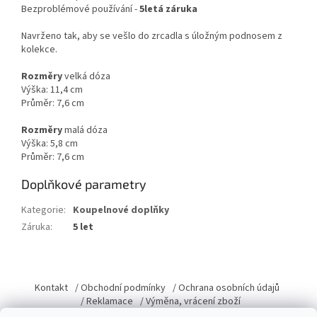
Bezproblémové používání -
5letá záruka
Navrženo tak, aby se vešlo do zrcadla s úložným podnosem z
kolekce.
Rozměry
velká dóza
Výška: 11,4 cm
Průměr: 7,6 cm
Rozměry
malá dóza
Výška: 5,8 cm
Průměr: 7,6 cm
Doplňkové parametry
Kategorie
:
Koupelnové doplňky
Záruka
:
5 let
Z
á
Kontakt
/ Obchodní podmínky
/ Ochrana osobních údajů
p
/ Reklamace
/ Výměna, vrácení zboží
a