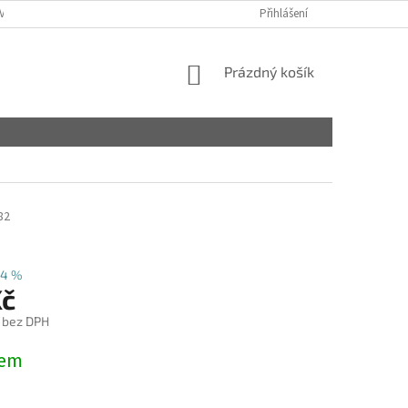
VY
Přihlášení
NÁKUPNÍ
Prázdný košík
KOŠÍK
82
24 %
Kč
 bez DPH
dem