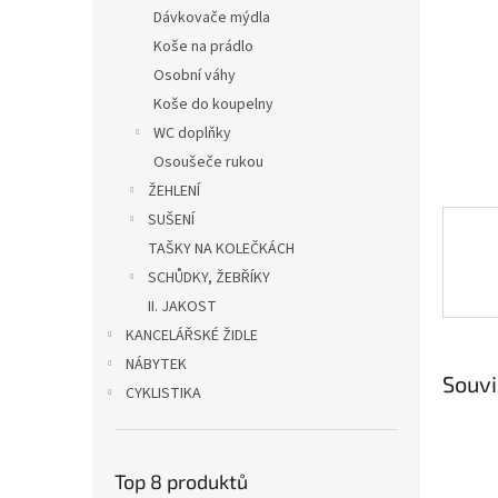
n
Dávkovače mýdla
e
Koše na prádlo
l
Osobní váhy
Koše do koupelny
WC doplňky
Osoušeče rukou
ŽEHLENÍ
SUŠENÍ
TAŠKY NA KOLEČKÁCH
SCHŮDKY, ŽEBŘÍKY
II. JAKOST
KANCELÁŘSKÉ ŽIDLE
NÁBYTEK
Souvi
CYKLISTIKA
Top 8 produktů