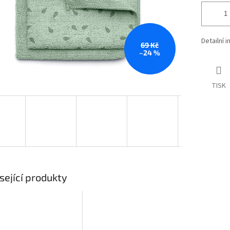
Detailní 
69 Kč
–24 %
TISK
sející produkty