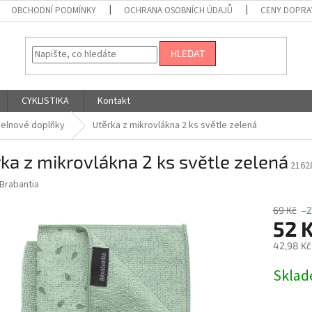
OBCHODNÍ PODMÍNKY
OCHRANA OSOBNÍCH ÚDAJŮ
CENY DOPRA
HLEDAT
CYKLISTIKA
Kontakt
elnové doplňky
Utěrka z mikrovlákna 2 ks světle zelená
ka z mikrovlákna 2 ks světle zelená
2162
Brabantia
69 Kč
–
52 
42,98 Kč
Měrná
Skla
cena: