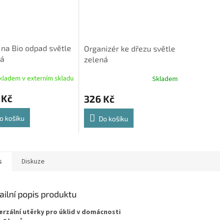
 na Bio odpad světle
Organizér ke dřezu světle
ná
zelená
kladem v externím skladu
Skladem
 Kč
326 Kč
o košíku
Do košíku
s
Diskuze
ailní popis produktu
erzální utěrky pro úklid v domácnosti