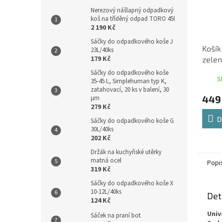
Nerezový nášlapný odpadkový
koš na tříděný odpad TORO 45l
2 190 Kč
Sáčky do odpadkového koše J
Košík
23L/40ks
179 Kč
zele
Sáčky do odpadkového koše
S
35-45 L, Simplehuman typ K,
zatahovací, 20 ks v balení, 30
449
µm
279 Kč
D
Sáčky do odpadkového koše G
30L/40ks
202 Kč
Držák na kuchyňské utěrky
matná ocel
Popi
319 Kč
Sáčky do odpadkového koše X
10-12L/40ks
Det
124 Kč
Univ
Sáček na praní bot