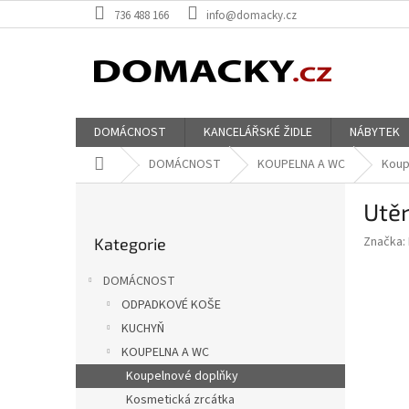
Přejít
736 488 166
info@domacky.cz
na
obsah
DOMÁCNOST
KANCELÁŘSKÉ ŽIDLE
NÁBYTEK
Domů
DOMÁCNOST
KOUPELNA A WC
Koup
P
Utěr
o
Přeskočit
s
Značka:
Kategorie
kategorie
t
r
DOMÁCNOST
a
ODPADKOVÉ KOŠE
n
KUCHYŇ
n
í
KOUPELNA A WC
p
Koupelnové doplňky
a
Kosmetická zrcátka