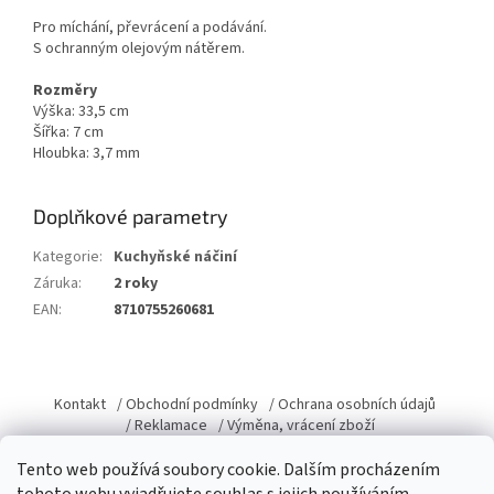
Pro míchání, převrácení a podávání.
S ochranným olejovým nátěrem.
Rozměry
Výška: 33,5 cm
Šířka: 7 cm
Hloubka: 3,7 mm
Doplňkové parametry
Kategorie
:
Kuchyňské náčiní
Záruka
:
2 roky
EAN
:
8710755260681
Z
á
Kontakt
/ Obchodní podmínky
/ Ochrana osobních údajů
p
/ Reklamace
/ Výměna, vrácení zboží
a
Tento web používá soubory cookie. Dalším procházením
t