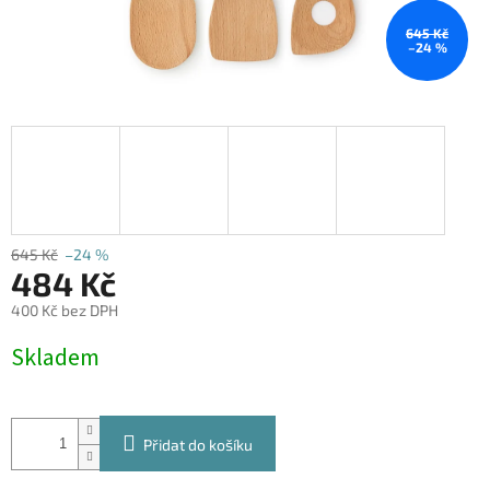
645 Kč
–24 %
645 Kč
–24 %
484 Kč
400 Kč bez DPH
Měrná
Skladem
cena:
Přidat do košíku