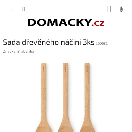
Přejít
NÁKUP
na
obsah
KOŠÍK
Sada dřevěného náčiní 3ks
260681
Značka:
Brabantia