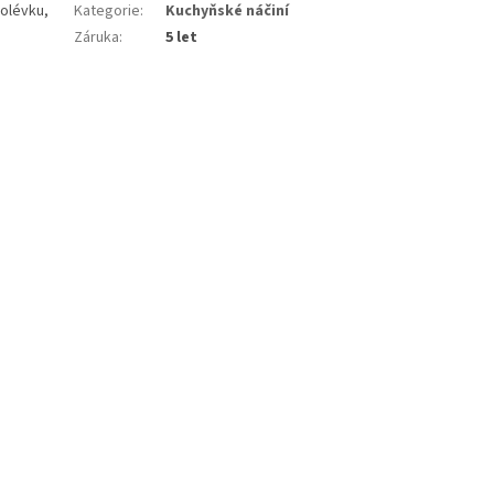
polévku,
Kategorie
:
Kuchyňské náčiní
Záruka
:
5 let