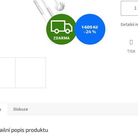
Z
Detailní 
1 609 Kč
–24 %
ZDARMA
D
TISK
A
R
M
s
Diskuze
A
ailní popis produktu