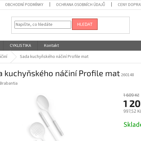
OBCHODNÍ PODMÍNKY
OCHRANA OSOBNÍCH ÚDAJŮ
CENY DOPRA
HLEDAT
CYKLISTIKA
Kontakt
činí
Sada kuchyňského náčiní Profile mat
 kuchyňského náčiní Profile mat
260148
Brabantia
1 609 Kč
1 20
997,52 K
Měrná
Skla
cena: