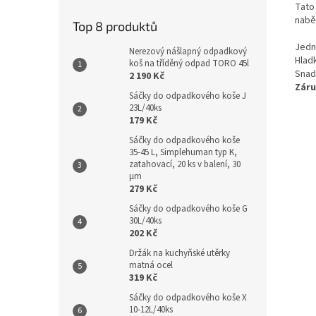
Tato
naběr
Top 8 produktů
Jedn
Nerezový nášlapný odpadkový
Hlad
koš na tříděný odpad TORO 45l
Snad
2 190 Kč
Záru
Sáčky do odpadkového koše J
23L/40ks
179 Kč
Sáčky do odpadkového koše
35-45 L, Simplehuman typ K,
zatahovací, 20 ks v balení, 30
µm
279 Kč
Sáčky do odpadkového koše G
30L/40ks
202 Kč
Držák na kuchyňské utěrky
matná ocel
319 Kč
Sáčky do odpadkového koše X
10-12L/40ks