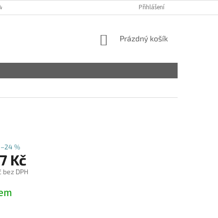
VY
Přihlášení
NÁKUPNÍ
Prázdný košík
KOŠÍK
–24 %
7 Kč
č bez DPH
dem