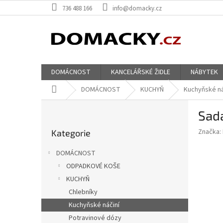
Přejít
736 488 166
info@domacky.cz
na
obsah
DOMÁCNOST
KANCELÁŘSKÉ ŽIDLE
NÁBYTEK
Domů
DOMÁCNOST
KUCHYŇ
Kuchyňské ná
P
Sada
o
Přeskočit
s
Značka:
Kategorie
kategorie
t
r
DOMÁCNOST
a
ODPADKOVÉ KOŠE
n
KUCHYŇ
n
í
Chlebníky
p
Kuchyňské náčiní
a
Potravinové dózy