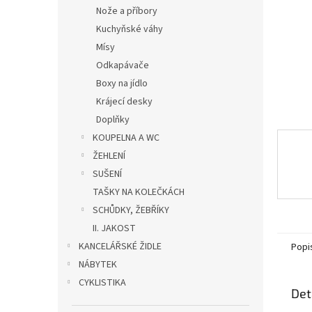
n
Nože a příbory
e
Kuchyňské váhy
l
Mísy
Odkapávače
Boxy na jídlo
Krájecí desky
Doplňky
KOUPELNA A WC
ŽEHLENÍ
SUŠENÍ
TAŠKY NA KOLEČKÁCH
SCHŮDKY, ŽEBŘÍKY
II. JAKOST
KANCELÁŘSKÉ ŽIDLE
Popi
NÁBYTEK
CYKLISTIKA
Det