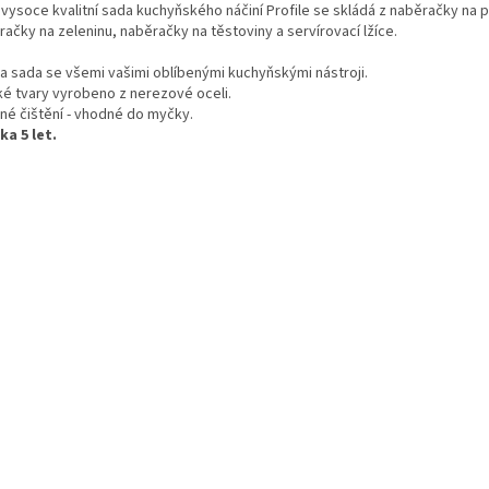
 vysoce kvalitní sada kuchyňského náčiní Profile se skládá z naběračky na 
ačky na zeleninu, naběračky na těstoviny a servírovací lžíce.
a sada se všemi vašimi oblíbenými kuchyňskými nástroji.
ké tvary vyrobeno z nerezové oceli.
né čištění - vhodné do myčky.
ka 5 let.