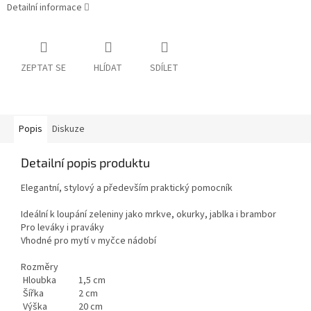
Detailní informace
ZEPTAT SE
HLÍDAT
SDÍLET
Popis
Diskuze
Detailní popis produktu
Elegantní, stylový a především praktický pomocník
Ideální k loupání zeleniny jako mrkve, okurky, jablka i brambor
Pro leváky i praváky
Vhodné pro mytí v myčce nádobí
Rozměry
Hloubka
1,5 cm
Šířka
2 cm
Výška
20 cm