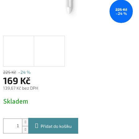
225 Kč
–24 %
225 Kč
–24 %
169 Kč
139,67 Kč bez DPH
Měrná
Skladem
cena:
Přidat do košíku