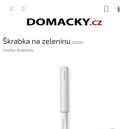
Přejít
NÁKUP
na
obsah
KOŠÍK
Škrabka na zeleninu
250262
Značka:
Brabantia