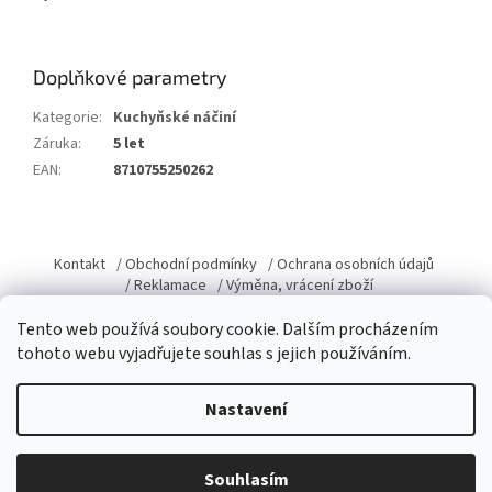
Doplňkové parametry
Kategorie
:
Kuchyňské náčiní
Záruka
:
5 let
EAN
:
8710755250262
Z
á
Kontakt
/ Obchodní podmínky
/ Ochrana osobních údajů
p
/ Reklamace
/ Výměna, vrácení zboží
a
Tento web používá soubory cookie. Dalším procházením
t
tohoto webu vyjadřujete souhlas s jejich používáním.
í
Vytvořil Shoptet
Nastavení
Copyright 2026
Domacky.cz
. Všechna práva vyhrazena.
Upravit
Souhlasím
nastavení cookies