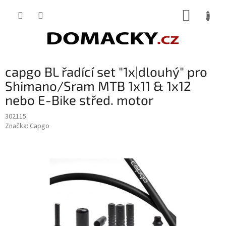
Přejít
NÁKUP
na
obsah
KOŠÍK
capgo BL řadící set "1x|dlouhý" pro
Shimano/Sram MTB 1x11 & 1x12
nebo E-Bike střed. motor
302115
Značka:
Capgo