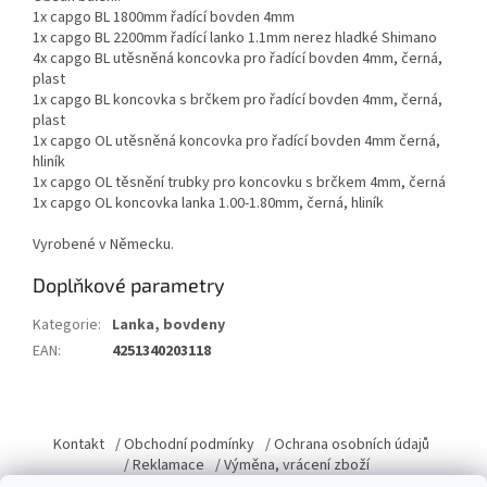
1x capgo BL 1800mm řadící bovden 4mm
1x capgo BL 2200mm řadící lanko 1.1mm nerez hladké Shimano
4x capgo BL utěsněná koncovka pro řadící bovden 4mm, černá,
plast
1x capgo BL koncovka s brčkem pro řadící bovden 4mm, černá,
plast
1x capgo OL utěsněná koncovka pro řadící bovden 4mm černá,
hliník
1x capgo OL těsnění trubky pro koncovku s brčkem 4mm, černá
1x capgo OL koncovka lanka 1.00-1.80mm, černá, hliník
Vyrobené v Německu.
Doplňkové parametry
Kategorie
:
Lanka, bovdeny
EAN
:
4251340203118
Z
á
Kontakt
/ Obchodní podmínky
/ Ochrana osobních údajů
p
/ Reklamace
/ Výměna, vrácení zboží
a