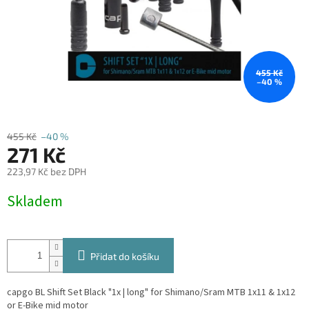
455 Kč
–40 %
455 Kč
–40 %
271 Kč
223,97 Kč bez DPH
Měrná
Skladem
cena:
Přidat do košíku
capgo BL Shift Set Black "1x | long" for Shimano/Sram MTB 1x11 & 1x12
or E-Bike mid motor