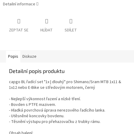
Detailní informace
ZEPTAT SE
HLÍDAT
SDÍLET
Popis
Diskuze
Detailní popis produktu
capgo BL řadící set "1x | dlouhý" pro Shimano/Sram MTB 1x11 &
1x12 nebo E-Bike se středovým motorem, černý
- Nejlepší výkonnost řazení a nízké tření.
- Bovden s PTFE mazivem.
- Hladká povrchová úprava nerezového řadícího lanka.
- Utěsněné koncovky bovdenu.
- Těsnění výstupu pro přehazovačku z trubky rámu.
Obsah balení: