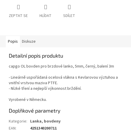
ZEPTAT SE
HLÍDAT
SDÍLET
Popis
Diskuze
Detailní popis produktu
capgo OL bovden pro brzdové lanko, 5mm, černý, balení 3m
- Lineárně uspořádaná ocelová vlákna s Kevlarovou výztuhou a
vnitřní vrstvou maziva PTFE.
- Nízké tření a nejlepší výkonnost brždění.
Vyrobené v Německu.
Doplňkové parametry
Kategorie
:
Lanka, bovdeny
EAN
:
4251340200711