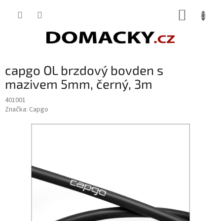
Přejít
NÁKUP
na
obsah
KOŠÍK
capgo OL brzdový bovden s
mazivem 5mm, černý, 3m
401001
Značka:
Capgo