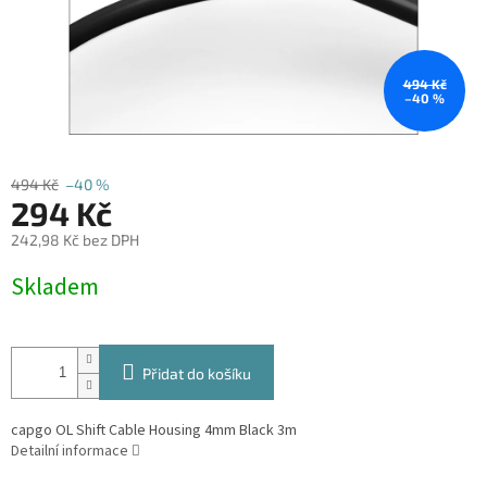
494 Kč
–40 %
494 Kč
–40 %
294 Kč
242,98 Kč bez DPH
Měrná
Skladem
cena:
Přidat do košíku
capgo OL Shift Cable Housing 4mm Black 3m
Detailní informace