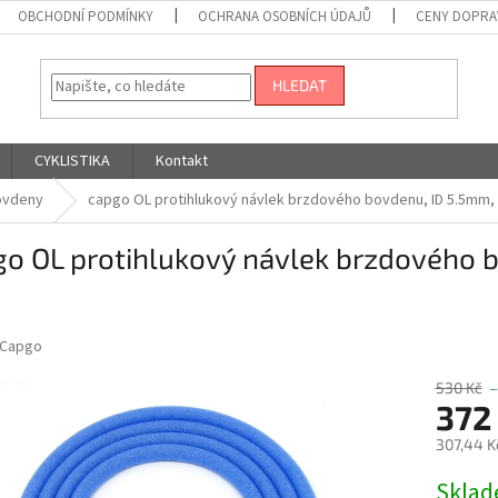
OBCHODNÍ PODMÍNKY
OCHRANA OSOBNÍCH ÚDAJŮ
CENY DOPRA
HLEDAT
CYKLISTIKA
Kontakt
ovdeny
capgo OL protihlukový návlek brzdového bovdenu, ID 5.5mm
go OL protihlukový návlek brzdového 
Capgo
530 Kč
–
372
307,44 K
Měrná
Skla
cena: