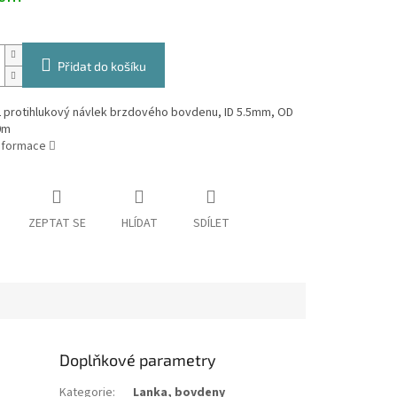
Přidat do košíku
 protihlukový návlek brzdového bovdenu, ID 5.5mm, OD
0m
informace
ZEPTAT SE
HLÍDAT
SDÍLET
Doplňkové parametry
Kategorie
:
Lanka, bovdeny