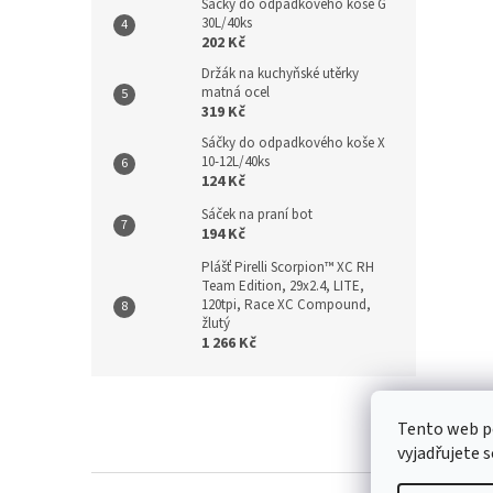
Sáčky do odpadkového koše G
30L/40ks
202 Kč
Držák na kuchyňské utěrky
matná ocel
319 Kč
Sáčky do odpadkového koše X
10-12L/40ks
124 Kč
Sáček na praní bot
194 Kč
Plášť Pirelli Scorpion™ XC RH
Team Edition, 29x2.4, LITE,
120tpi, Race XC Compound,
žlutý
1 266 Kč
Z
á
Kontakt
/
Tento web p
p
vyjadřujete s
a
t