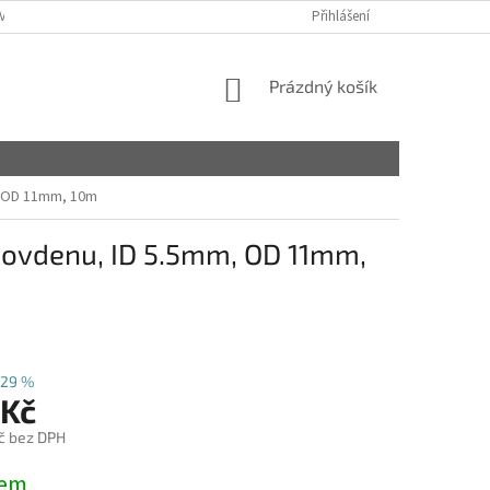
VY
Přihlášení
NÁKUPNÍ
Prázdný košík
KOŠÍK
, OD 11mm, 10m
bovdenu, ID 5.5mm, OD 11mm,
29 %
 Kč
č bez DPH
dem