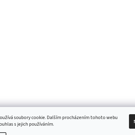
 Obchodní podmínky
/ Ochrana osobních údajů
/ Reklamace
/ Výměna, vr
oužívá soubory cookie. Dalším procházením tohoto webu
ouhlas s jejich používáním.