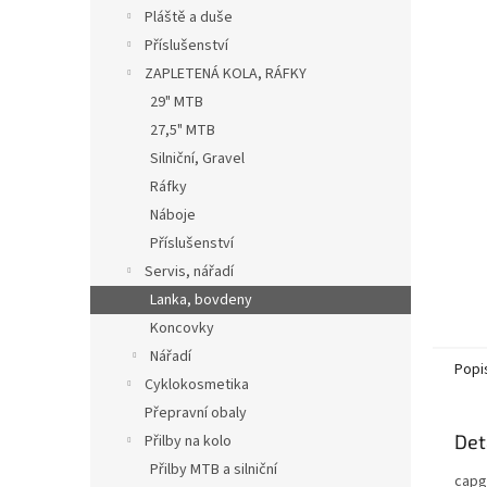
n
Pláště a duše
e
Příslušenství
l
ZAPLETENÁ KOLA, RÁFKY
29" MTB
27,5" MTB
Silniční, Gravel
Ráfky
Náboje
Příslušenství
Servis, nářadí
Lanka, bovdeny
Koncovky
Nářadí
Popi
Cyklokosmetika
Přepravní obaly
Det
Přilby na kolo
Přilby MTB a silniční
capg