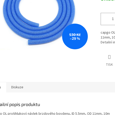
capgo OL
530 Kč
11mm, 1
–29 %
Detailní 
TISK
s
Diskuze
ailní popis produktu
o OL protihlukový návlek brzdového bovdenu, ID 5.5mm, OD 11mm, 10m