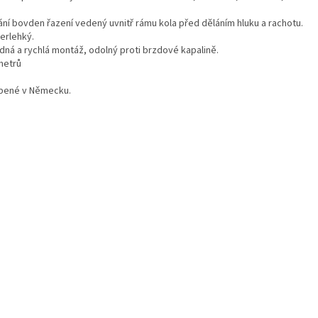
rání bovden řazení vedený uvnitř rámu kola před děláním hluku a rachotu.
erlehký.
adná a rychlá montáž, odolný proti brzdové kapalině.
metrů
bené v Německu.