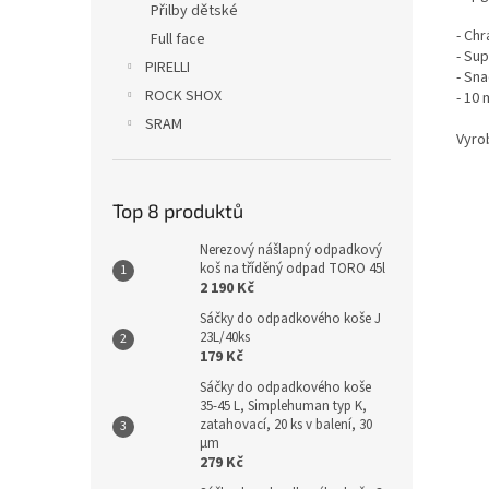
Přilby dětské
- Ch
Full face
- Sup
PIRELLI
- Sn
ROCK SHOX
- 10 
SRAM
Vyro
Top 8 produktů
Nerezový nášlapný odpadkový
koš na tříděný odpad TORO 45l
2 190 Kč
Sáčky do odpadkového koše J
23L/40ks
179 Kč
Sáčky do odpadkového koše
35-45 L, Simplehuman typ K,
zatahovací, 20 ks v balení, 30
µm
279 Kč