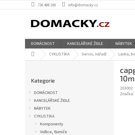
Přejít
736 488 166
info@domacky.cz
na
obsah
DOMÁCNOST
KANCELÁŘSKÉ ŽIDLE
NÁBYTEK
Domů
CYKLISTIKA
Servis, nářadí
Lanka, b
P
cap
o
Přeskočit
s
10m
Kategorie
kategorie
t
203002
r
DOMÁCNOST
Značka:
a
KANCELÁŘSKÉ ŽIDLE
n
NÁBYTEK
n
í
CYKLISTIKA
p
Komponenty
a
Vidlice, tlumiče