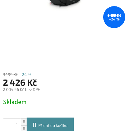
3 199 Kč
–24 %
3 199 Kč
–24 %
2 426 Kč
2 004,96 Kč bez DPH
Měrná
Skladem
cena:
Přidat do košíku