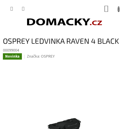
Přejít
NÁKUP
na
obsah
KOŠÍK
OSPREY LEDVINKA RAVEN 4 BLACK
00099004
Značka:
OSPREY
Novinka