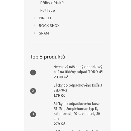
Přilby dětské
Full face
PIRELLI
ROCK SHOX
SRAM
Top 8 produktů
Nerezový nášlapný odpadkový
koš na tříděný odpad TORO 45l
2 190 Kč
Sáčky do odpadkového koše J
23L/40ks
179 Kč
Sáčky do odpadkového koše
35-45 L, Simplehuman typ K,
zatahovací, 20 ks v balení, 30
µm
279 Kč