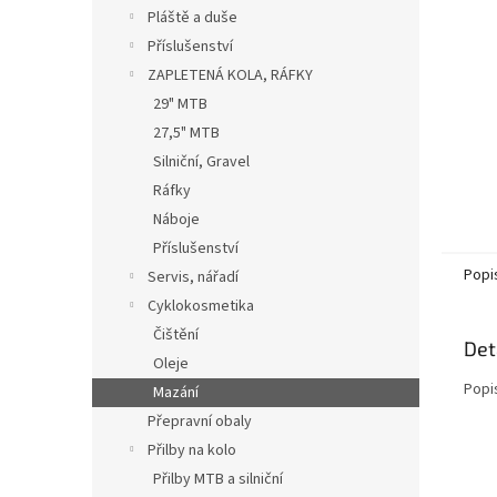
n
Pláště a duše
e
Příslušenství
l
ZAPLETENÁ KOLA, RÁFKY
29" MTB
27,5" MTB
Silniční, Gravel
Ráfky
Náboje
Příslušenství
Popi
Servis, nářadí
Cyklokosmetika
Čištění
Det
Oleje
Popi
Mazání
Přepravní obaly
Přilby na kolo
Přilby MTB a silniční