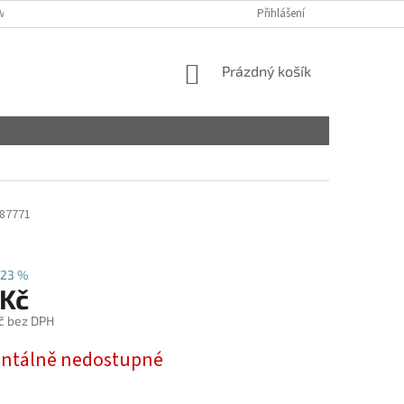
VY
Přihlášení
NÁKUPNÍ
Prázdný košík
KOŠÍK
87771
23 %
 Kč
č bez DPH
tálně nedostupné