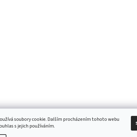
 Obchodní podmínky
/ Ochrana osobních údajů
/ Reklamace
/ Výměna, vr
oužívá soubory cookie. Dalším procházením tohoto webu
ouhlas s jejich používáním.