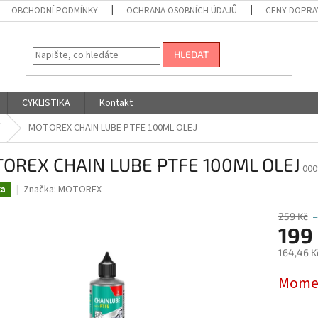
OBCHODNÍ PODMÍNKY
OCHRANA OSOBNÍCH ÚDAJŮ
CENY DOPRA
HLEDAT
CYKLISTIKA
Kontakt
MOTOREX CHAIN LUBE PTFE 100ML OLEJ
OREX CHAIN LUBE PTFE 100ML OLEJ
000
Značka:
MOTOREX
ka
259 Kč
–
199
164,46 K
Měrná
Momen
cena: