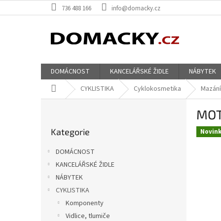
Přejít
736 488 166
info@domacky.cz
na
obsah
DOMÁCNOST
KANCELÁŘSKÉ ŽIDLE
NÁBYTEK
Domů
CYKLISTIKA
Cyklokosmetika
Mazání
P
MOT
o
Přeskočit
s
Kategorie
kategorie
Novin
t
r
DOMÁCNOST
a
KANCELÁŘSKÉ ŽIDLE
n
NÁBYTEK
n
í
CYKLISTIKA
p
Komponenty
a
Vidlice, tlumiče