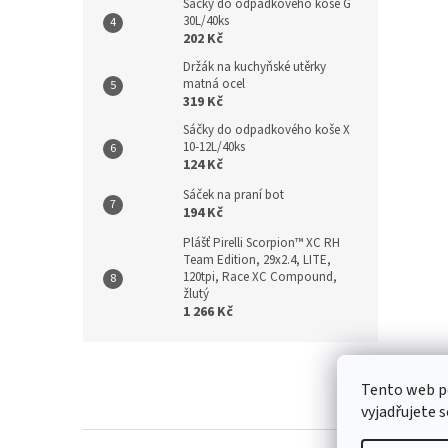
Sáčky do odpadkového koše G
30L/40ks
202 Kč
Držák na kuchyňské utěrky
matná ocel
319 Kč
Sáčky do odpadkového koše X
10-12L/40ks
124 Kč
Sáček na praní bot
194 Kč
Plášť Pirelli Scorpion™ XC RH
Team Edition, 29x2.4, LITE,
120tpi, Race XC Compound,
žlutý
1 266 Kč
Z
á
Kontakt
/
Tento web p
p
vyjadřujete s
a
t