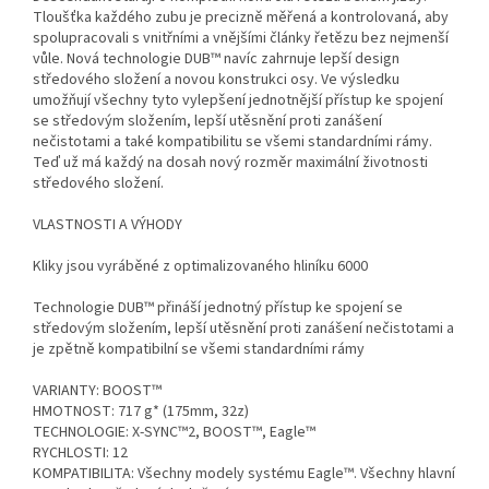
Tloušťka každého zubu je precizně měřená a kontrolovaná, aby
spolupracovali s vnitřními a vnějšími články řetězu bez nejmenší
vůle. Nová technologie DUB™ navíc zahrnuje lepší design
středového složení a novou konstrukci osy. Ve výsledku
umožňují všechny tyto vylepšení jednotnější přístup ke spojení
se středovým složením, lepší utěsnění proti zanášení
nečistotami a také kompatibilitu se všemi standardními rámy.
Teď už má každý na dosah nový rozměr maximální životnosti
středového složení.
VLASTNOSTI A VÝHODY
Kliky jsou vyráběné z optimalizovaného hliníku 6000
Technologie DUB™ přináší jednotný přístup ke spojení se
středovým složením, lepší utěsnění proti zanášení nečistotami a
je zpětně kompatibilní se všemi standardními rámy
VARIANTY: BOOST™
HMOTNOST: 717 g* (175mm, 32z)
TECHNOLOGIE: X-SYNC™2, BOOST™, Eagle™
RYCHLOSTI: 12
KOMPATIBILITA: Všechny modely systému Eagle™. Všechny hlavní