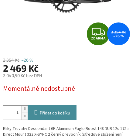
Z
3 354 Kč
–26 %
ZDARMA
D
A
3 354 Kč
–26 %
2 469 Kč
R
2 040,50 Kč bez DPH
M
Měrná
Momentálně nedostupné
cena:
A
Přidat do košíku
Kliky Truvativ Descendant 6K Aluminum Eagle Boost 148 DUB 12s 175 s
Direct Mount 32z X-SYNC 2 černý převodník (s
tředové složení není