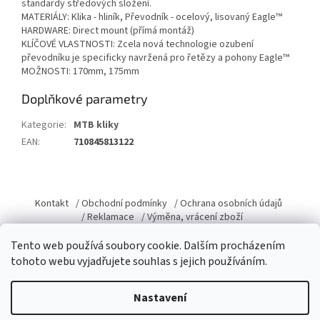
standardy středových složení.
MATERIÁLY: Klika - hliník, Převodník - ocelový, lisovaný Eagle™
HARDWARE: Direct mount (přímá montáž)
KLÍČOVÉ VLASTNOSTI: Zcela nová technologie ozubení
převodníku je specificky navržená pro řetězy a pohony Eagle™
MOŽNOSTI: 170mm, 175mm
Doplňkové parametry
Kategorie
:
MTB kliky
EAN
:
710845813122
Z
á
Kontakt
/ Obchodní podmínky
/ Ochrana osobních údajů
p
/ Reklamace
/ Výměna, vrácení zboží
a
Tento web používá soubory cookie. Dalším procházením
t
tohoto webu vyjadřujete souhlas s jejich používáním.
í
Vytvořil Shoptet
Nastavení