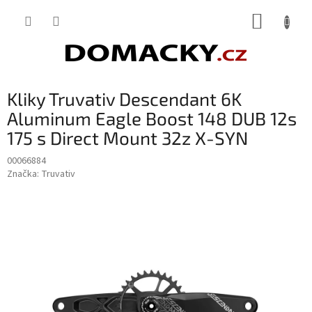
Přejít
NÁKUP
na
obsah
KOŠÍK
Kliky Truvativ Descendant 6K
Aluminum Eagle Boost 148 DUB 12s
175 s Direct Mount 32z X-SYN
00066884
Značka:
Truvativ