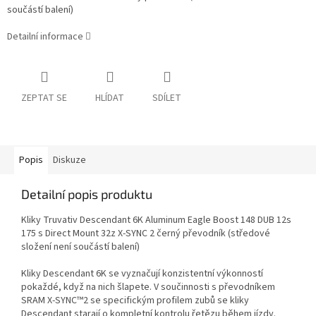
součástí balení
)
Detailní informace
ZEPTAT SE
HLÍDAT
SDÍLET
Popis
Diskuze
Detailní popis produktu
Kliky Truvativ Descendant 6K Aluminum Eagle Boost 148 DUB 12s
175 s Direct Mount 32z X-SYNC 2 černý převodník (s
tředové
složení není součástí balení
)
Kliky Descendant 6K se vyznačují konzistentní výkonností
pokaždé, když na nich šlapete. V součinnosti s převodníkem
SRAM X-SYNC™2 se specifickým profilem zubů se kliky
Descendant starají o kompletní kontrolu řetězu během jízdy.