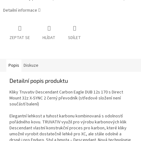
Detailní informace
ZEPTAT SE
HLÍDAT
SDÍLET
Popis
Diskuze
Detailní popis produktu
Kliky Truvativ Descendant Carbon Eagle DUB 12s 170 s Direct
Mount 32z X-SYNC 2 černý převodník (s
tředové složení není
součástí balení
)
Elegantní lehkost a tuhost karbonu kombinovaná s odolností
pořádného kovu. TRUVATIV využil pro výrobu karbonových klik
Descendant vlastní konstrukční proces pro karbon, které kliky
umožnil vyrobit dostatečně lehké pro XC, ale stále odolné a
drsné i pro Enduro. Styl a hmota – Descendant. Nová technologie