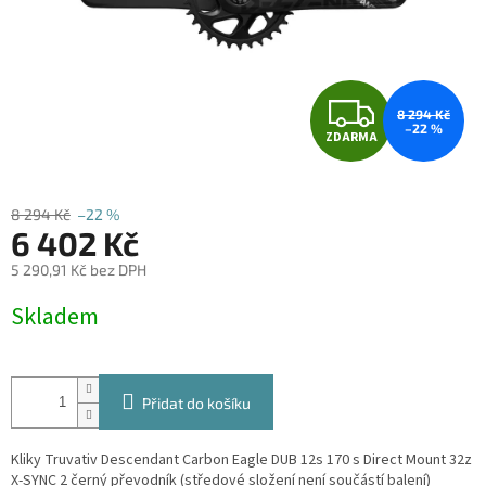
Z
8 294 Kč
–22 %
ZDARMA
D
A
8 294 Kč
–22 %
6 402 Kč
R
5 290,91 Kč bez DPH
M
Měrná
Skladem
cena:
A
Přidat do košíku
Kliky Truvativ Descendant Carbon Eagle DUB 12s 170 s Direct Mount 32z
X-SYNC 2 černý převodník (s
tředové složení není součástí balení
)