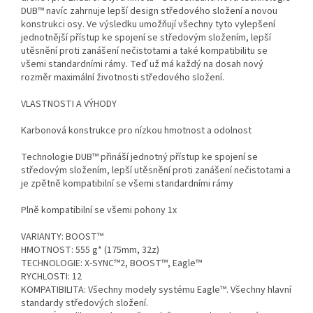
DUB™ navíc zahrnuje lepší design středového složení a novou
konstrukci osy. Ve výsledku umožňují všechny tyto vylepšení
jednotnější přístup ke spojení se středovým složením, lepší
utěsnění proti zanášení nečistotami a také kompatibilitu se
všemi standardními rámy. Teď už má každý na dosah nový
rozměr maximální životnosti středového složení.
VLASTNOSTI A VÝHODY
Karbonová konstrukce pro nízkou hmotnost a odolnost
Technologie DUB™ přináší jednotný přístup ke spojení se
středovým složením, lepší utěsnění proti zanášení nečistotami a
je zpětně kompatibilní se všemi standardními rámy
Plně kompatibilní se všemi pohony 1x
VARIANTY: BOOST™
HMOTNOST: 555 g* (175mm, 32z)
TECHNOLOGIE: X-SYNC™2, BOOST™, Eagle™
RYCHLOSTI: 12
KOMPATIBILITA: Všechny modely systému Eagle™. Všechny hlavní
standardy středových složení.