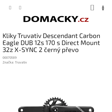
Přejít
NÁKUP
na
obsah
KOŠÍK
Kliky Truvativ Descendant Carbon
Eagle DUB 12s 170 s Direct Mount
32z X-SYNC 2 černý převo
00070589
Značka:
Truvativ