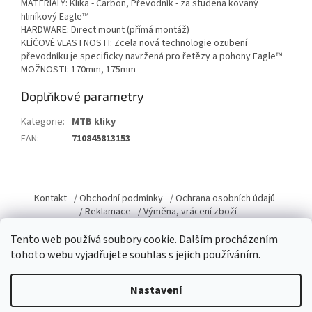
MATERIÁLY: Klika - Carbon, Převodník - za studena kovaný
hliníkový Eagle™
HARDWARE: Direct mount (přímá montáž)
KLÍČOVÉ VLASTNOSTI: Zcela nová technologie ozubení
převodníku je specificky navržená pro řetězy a pohony Eagle™
MOŽNOSTI: 170mm, 175mm
Doplňkové parametry
Kategorie
:
MTB kliky
EAN
:
710845813153
Z
á
Kontakt
/ Obchodní podmínky
/ Ochrana osobních údajů
p
/ Reklamace
/ Výměna, vrácení zboží
a
Tento web používá soubory cookie. Dalším procházením
t
tohoto webu vyjadřujete souhlas s jejich používáním.
í
Vytvořil Shoptet
Nastavení