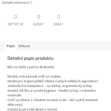
Detailní informace
ZEPTAT SE
HLÍDAT
SDÍLET
Popis
Diskuze
Detailní popis produktu
Nůž na chléb a pečivo Brabantia
Dlouhé, extra pevné ostří se zoubky
Ideální pro krájení plátků chleba či jiných měkkých ingrediencí
Jednoduchá manipulace – vyvážený, ergonomický úchop
Snadná údržba a vysoká hygiena – hladký úchop z odolného
materiálu
Ostří vyrobeno z chladem tvrzené oceli – nůž vydrží mnohem
déle ostrý
Odolný proti poškrábání a reznutí