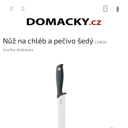
Přejít
NÁKUP
na
obsah
KOŠÍK
Nůž na chléb a pečivo šedý
120626
Značka:
Brabantia