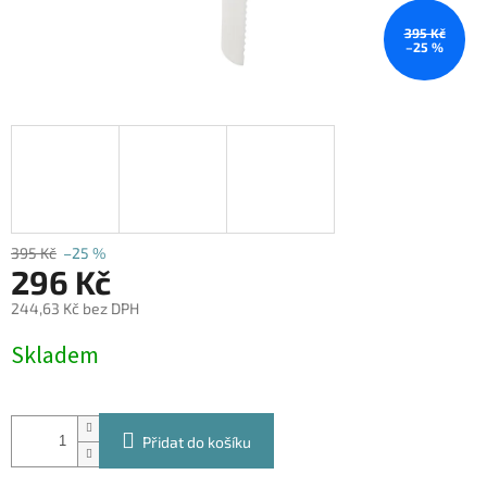
395 Kč
–25 %
395 Kč
–25 %
296 Kč
244,63 Kč bez DPH
Měrná
Skladem
cena:
Přidat do košíku