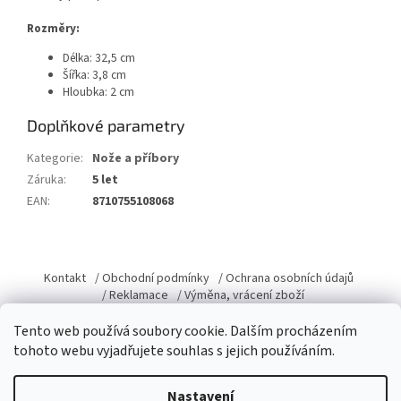
Rozměry:
Délka: 32,5 cm
Šířka: 3,8 cm
Hloubka: 2 cm
Doplňkové parametry
Kategorie
:
Nože a příbory
Záruka
:
5 let
EAN
:
8710755108068
Z
á
Kontakt
/ Obchodní podmínky
/ Ochrana osobních údajů
p
/ Reklamace
/ Výměna, vrácení zboží
a
Tento web používá soubory cookie. Dalším procházením
t
tohoto webu vyjadřujete souhlas s jejich používáním.
í
Vytvořil Shoptet
Nastavení