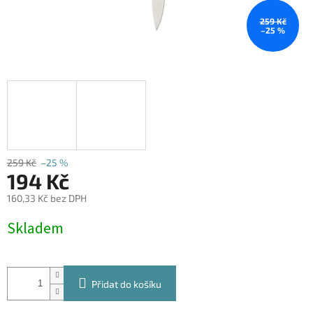
259 Kč
–25 %
259 Kč
–25 %
194 Kč
160,33 Kč bez DPH
Měrná
Skladem
cena:
Přidat do košíku