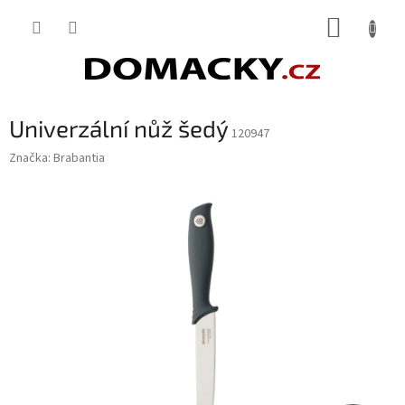
Přejít
NÁKUP
na
obsah
KOŠÍK
Univerzální nůž šedý
120947
Značka:
Brabantia