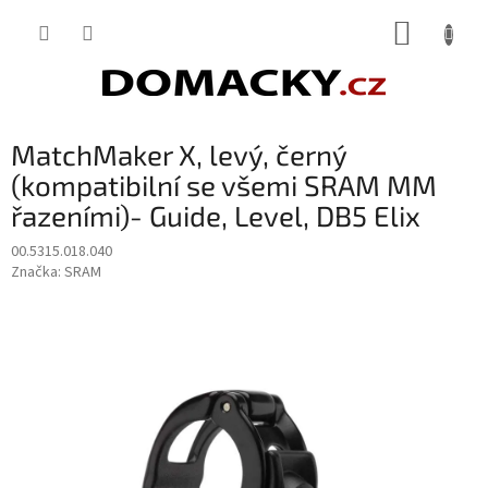
Přejít
NÁKUP
na
obsah
KOŠÍK
MatchMaker X, levý, černý
(kompatibilní se všemi SRAM MM
řazeními)- Guide, Level, DB5 Elix
00.5315.018.040
Značka:
SRAM