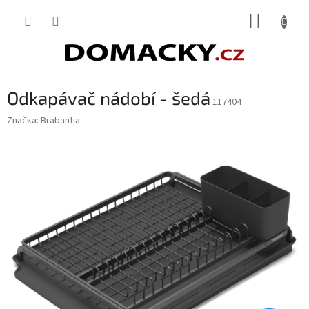
Přejít
NÁKUP
na
obsah
KOŠÍK
Odkapávač nádobí - šedá
117404
Značka:
Brabantia