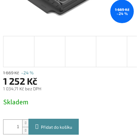
1 669 Kč
–24 %
1 669 Kč
–24 %
1 252 Kč
1 034,71 Kč bez DPH
Měrná
Skladem
cena:
Přidat do košíku