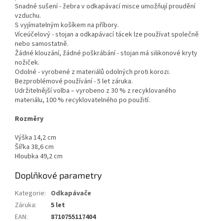
Snadné sušení - žebra v odkapávací misce umožňují proudění
vzduchu.
S vyjímatelným košíkem na příbory.
Víceúčelový - stojan a odkapávací tácek lze používat společně
nebo samostatně.
Žádné klouzání, žádné poškrábání - stojan má silikonové kryty
nožiček.
Odolné - vyrobené z materiálů odolných proti korozi.
Bezproblémové používání - 5 let záruka.
Udržitelnější volba – vyrobeno z 30 % z recyklovaného
materiálu, 100 % recyklovatelného po použití.
Rozměry
Výška 14,2 cm
Šířka 38,6 cm
Hloubka 49,2 cm
Doplňkové parametry
Kategorie
:
Odkapávače
Záruka
:
5 let
EAN
:
8710755117404