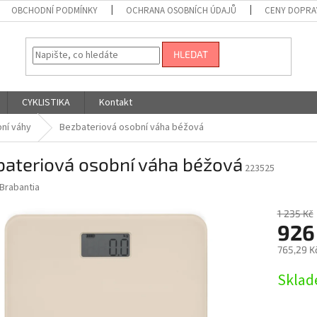
OBCHODNÍ PODMÍNKY
OCHRANA OSOBNÍCH ÚDAJŮ
CENY DOPRA
HLEDAT
CYKLISTIKA
Kontakt
ní váhy
Bezbateriová osobní váha béžová
bateriová osobní váha béžová
223525
Brabantia
1 235 Kč
926
765,29 K
Měrná
Sklad
cena: