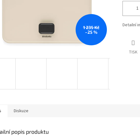
Detailní 
1 235 Kč
–25 %
TISK
s
Diskuze
ailní popis produktu