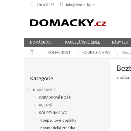
Přejít
736 488 166
info@domacky.cz
na
obsah
DOMÁCNOST
KANCELÁŘSKÉ ŽIDLE
NÁBYTEK
Domů
DOMÁCNOST
KOUPELNA A WC
Osob
P
Bez
o
Přeskočit
s
Značka:
Kategorie
kategorie
t
r
DOMÁCNOST
a
ODPADKOVÉ KOŠE
n
KUCHYŇ
n
í
KOUPELNA A WC
p
Koupelnové doplňky
a
Kosmetická zrcátka