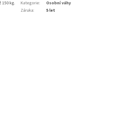
 150 kg.
Kategorie
:
Osobní váhy
Záruka
:
5 let