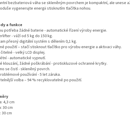
antní bezbateriová váha se skleněným povrchem je kompaktní, ale unese až
oduše vygenerujte energii stisknutím tlačítka nohou.
dy a funkce
ou potřeba žádné baterie - automatické řízení výroby energie.
lifter - váží od 5 kg do 150 kg.
ram přesný digitální systém s dělením 0,1 kg.
é použití – stačí stisknout tlačítko pro výrobu energie a aktivaci váhy.
čitelné - velký LCD displej.
étní - automatické vypnutí.
é klouzání, žádné poškrábání - protiskluzové ochranné krytky.
o se čistí - skleněný povrch.
roblémové používání - 5 let záruka.
telnější volba – 94 % recyklovatelné po použití.
měry
a: 4,3 cm
a: 30 cm
: 30 cm