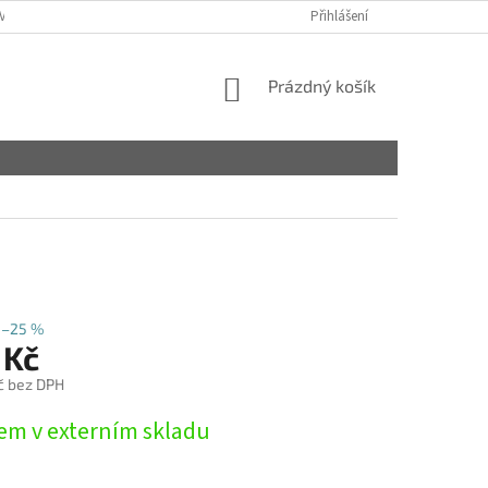
VY
Přihlášení
NÁKUPNÍ
Prázdný košík
KOŠÍK
–25 %
 Kč
č bez DPH
em v externím skladu