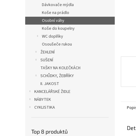
n
Dávkovače mýdla
e
Koše na prádlo
l
Osobní váhy
Koše do koupelny
WC doplňky
Osoušeče rukou
ŽEHLENÍ
SUŠENÍ
TAŠKY NA KOLEČKÁCH
SCHŮDKY, ŽEBŘÍKY
II. JAKOST
KANCELÁŘSKÉ ŽIDLE
NÁBYTEK
CYKLISTIKA
Popi
Det
Top 8 produktů