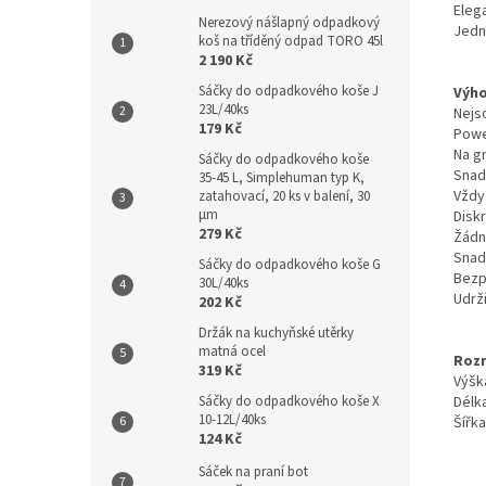
Eleg
Nerezový nášlapný odpadkový
Jedn
koš na tříděný odpad TORO 45l
2 190 Kč
Sáčky do odpadkového koše J
Výho
23L/40ks
Nejs
179 Kč
Power
Na g
Sáčky do odpadkového koše
Snadn
35-45 L, Simplehuman typ K,
Vždy 
zatahovací, 20 ks v balení, 30
µm
Diskr
279 Kč
Žádn
Snadn
Sáčky do odpadkového koše G
Bezp
30L/40ks
Udrži
202 Kč
Držák na kuchyňské utěrky
matná ocel
Roz
319 Kč
Výšk
Délk
Sáčky do odpadkového koše X
10-12L/40ks
Šířka
124 Kč
Sáček na praní bot