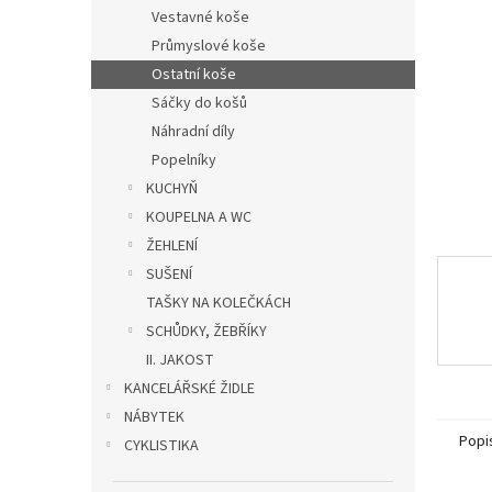
n
Vestavné koše
e
Průmyslové koše
l
Ostatní koše
Sáčky do košů
Náhradní díly
Popelníky
KUCHYŇ
KOUPELNA A WC
ŽEHLENÍ
SUŠENÍ
TAŠKY NA KOLEČKÁCH
SCHŮDKY, ŽEBŘÍKY
II. JAKOST
KANCELÁŘSKÉ ŽIDLE
NÁBYTEK
Popi
CYKLISTIKA