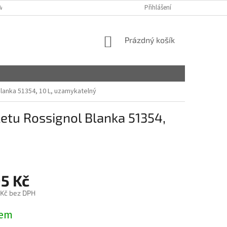
VY
Přihlášení
NÁKUPNÍ
Prázdný košík
KOŠÍK
lanka 51354, 10 L, uzamykatelný
etu Rossignol Blanka 51354,
95 Kč
 Kč bez DPH
dem