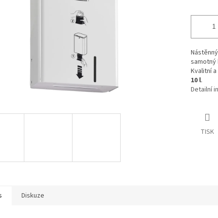
Nástěnný 
samotný
Kvalitní 
10 l
.
Detailní 
TISK
s
Diskuze