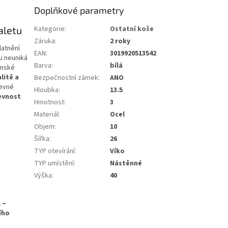
Doplňkové parametry
aletu
Kategorie
:
Ostatní koše
Záruka
:
2 roky
latnění
EAN
:
3019920513542
u neuniká
Barva
:
bílá
ámské
litě a
Bezpečnostní zámek
:
ANO
revné
Hloubka
:
13.5
evnost
Hmotnost
:
3
Materiál
:
Ocel
Objem
:
10
Šířka
:
26
TYP otevírání
:
Víko
TYP umístění
:
Nástěnné
Výška
:
40
 –
ího