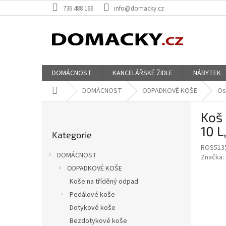
Přejít
736 488 166
info@domacky.cz
na
obsah
DOMÁCNOST
KANCELÁŘSKÉ ŽIDLE
NÁBYTEK
Domů
DOMÁCNOST
ODPADKOVÉ KOŠE
Os
P
Koš 
o
Přeskočit
s
10 L
Kategorie
kategorie
t
ROS513
r
DOMÁCNOST
Značka:
a
ODPADKOVÉ KOŠE
n
Koše na tříděný odpad
n
í
Pedálové koše
p
Dotykové koše
a
Bezdotykové koše