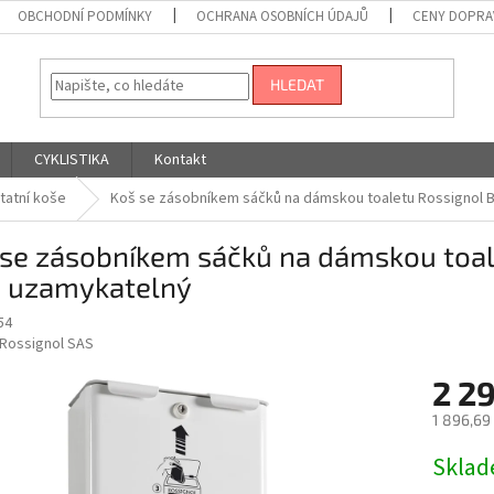
OBCHODNÍ PODMÍNKY
OCHRANA OSOBNÍCH ÚDAJŮ
CENY DOPRA
HLEDAT
CYKLISTIKA
Kontakt
tatní koše
Koš se zásobníkem sáčků na dámskou toaletu Rossignol B
se zásobníkem sáčků na dámskou toal
, uzamykatelný
54
Rossignol SAS
2 2
1 896,69
Měrná
Skla
cena: