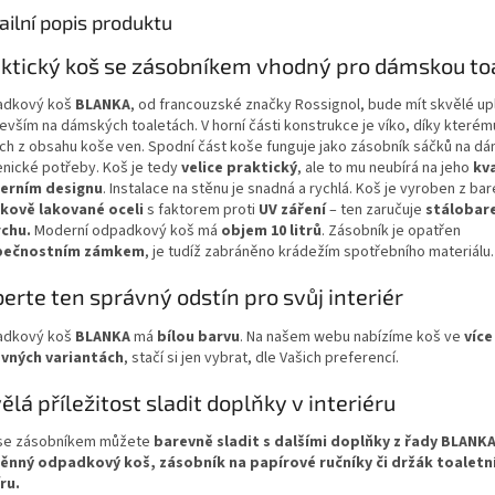
ailní popis produktu
ktický koš se zásobníkem vhodný pro dámskou to
adkový koš
BLANKA
, od francouzské značky Rossignol, bude mít skvělé up
evším na dámských toaletách. V horní části konstrukce je víko, díky kterém
ch z obsahu koše ven. Spodní část koše funguje jako zásobník sáčků na d
enické potřeby. Koš je tedy
velice praktický
, ale to mu neubírá na jeho
kva
erním designu
. Instalace na stěnu je snadná a rychlá. Koš je vyroben z ba
kově lakované oceli
s faktorem proti
UV záření
– ten zaručuje
stálobar
rchu
.
Moderní odpadkový koš má
objem 10 litrů
. Zásobník je opatřen
pečnostním zámkem
, je tudíž zabráněno krádežím spotřebního materiálu.
erte ten správný odstín pro svůj interiér
adkový koš
BLANKA
má
bílou barvu
. Na našem webu nabízíme koš ve
více
vných variantách
, stačí si jen vybrat, dle Vašich preferencí.
ělá příležitost sladit doplňky v interiéru
se zásobníkem můžete
barevně sladit s dalšími doplňky z řady BLANKA
ěnný odpadkový koš, zásobník na papírové ručníky či držák toaletn
ru.