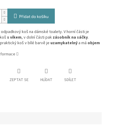
Přidat do košíku
odpadkový koš na dámské toalety. V horní části je
 koš
s víkem
, v dolní části pak
zásobník na sáčky
.
a praktický koš v bílé barvě je
uzamykatelný
a má
objem
informace
ZEPTAT SE
HLÍDAT
SDÍLET