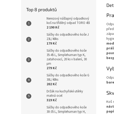
Det
Top 8 produktů
Pra
Nerezový nášlapný odpadkový
koš na tříděný odpad TORO 45l
Odp
2 190 Kč
před
zápa
Sáčky do odpadkového koše J
hygi
23L/40ks
179 Kč
mod
práš
Sáčky do odpadkového koše
pov
35-45 L, Simplehuman typ K,
bez
zatahovací, 20 ks v balení, 30
µm
Vyb
279 Kč
Sáčky do odpadkového koše G
Odp
30L/40ks
bare
202 Kč
Držák na kuchyňské utěrky
Skv
matná ocel
319 Kč
Koš 
nást
Sáčky do odpadkového koše
papí
30-35 L, Simplehuman typ H,