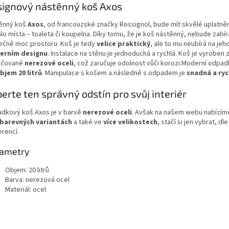
ignový nástěnný koš Axos
ěnný koš
Axos
, od francouzské značky Rossignol, bude mít skvělé uplatně
lo místa – toaleta či koupelna. Díky tomu, že je koš nástěnný, nebude zabír
ečně moc prostoru. Koš je tedy
velice praktický
, ale to mu neubírá na jeh
erním designu
. Instalace na stěnu je jednoduchá a rychlá. Koš je vyroben 
áčované
nerezové oceli
, což zaručuje odolnost vůči korozi.Moderní odpa
bjem 20 litrů
. Manipulace s košem a následně s odpadem je
snadná a ryc
erte ten správný odstín pro svůj interiér
dkový koš Axos je v barvě
nerezové oceli
. Avšak na našem webu nabízím
 barevných variantách
a také ve
více velikostech
, stačí si jen vybrat, dl
erencí.
ametry
Objem: 20 litrů
Barva: nerezová ocel
Materiál: ocel