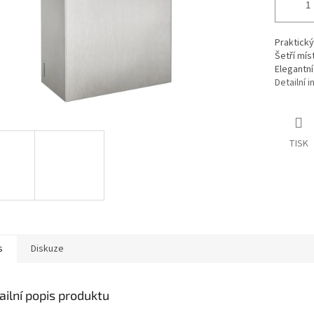
Praktick
Šetří mís
Elegantn
Detailní 
TISK
s
Diskuze
ailní popis produktu