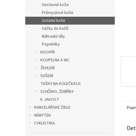
n
Vestavné koše
e
Průmyslové koše
l
Ostatní koše
Sáčky do košů
Náhradní díly
Popelníky
KUCHYŇ
KOUPELNA A WC
ŽEHLENÍ
SUŠENÍ
TAŠKY NA KOLEČKÁCH
SCHŮDKY, ŽEBŘÍKY
II. JAKOST
KANCELÁŘSKÉ ŽIDLE
Popi
NÁBYTEK
CYKLISTIKA
Det