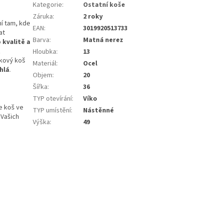
Kategorie
:
Ostatní koše
Záruka
:
2 roky
ní tam, kde
EAN
:
3019920513733
at
Barva
:
Matná nerez
o
kvalitě a
z
Hloubka
:
13
dkový koš
Materiál
:
Ocel
hlá
.
Objem
:
20
Šířka
:
36
TYP otevírání
:
Víko
e koš ve
TYP umístění
:
Nástěnné
e Vašich
Výška
:
49