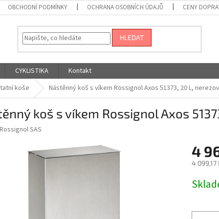
OBCHODNÍ PODMÍNKY
OCHRANA OSOBNÍCH ÚDAJŮ
CENY DOPRA
HLEDAT
CYKLISTIKA
Kontakt
tatní koše
Nástěnný koš s víkem Rossignol Axos 51373, 20 L, nerezov
ěnný koš s víkem Rossignol Axos 51373
Rossignol SAS
4 9
4 099,17
Měrná
Skla
cena: