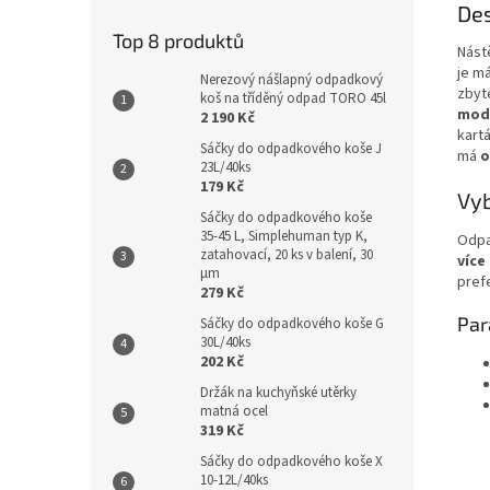
Des
Top 8 produktů
Nást
je má
Nerezový nášlapný odpadkový
zbyt
koš na tříděný odpad TORO 45l
mod
2 190 Kč
kart
Sáčky do odpadkového koše J
má
o
23L/40ks
179 Kč
Vyb
Sáčky do odpadkového koše
35-45 L, Simplehuman typ K,
Odpa
zatahovací, 20 ks v balení, 30
více
µm
pref
279 Kč
Par
Sáčky do odpadkového koše G
30L/40ks
202 Kč
Držák na kuchyňské utěrky
matná ocel
319 Kč
Sáčky do odpadkového koše X
10-12L/40ks