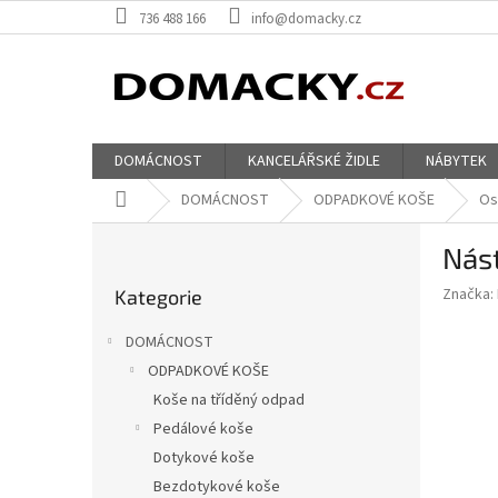
Přejít
736 488 166
info@domacky.cz
na
obsah
DOMÁCNOST
KANCELÁŘSKÉ ŽIDLE
NÁBYTEK
Domů
DOMÁCNOST
ODPADKOVÉ KOŠE
Os
P
Nást
o
Přeskočit
s
Značka:
Kategorie
kategorie
t
r
DOMÁCNOST
a
ODPADKOVÉ KOŠE
n
Koše na tříděný odpad
n
í
Pedálové koše
p
Dotykové koše
a
Bezdotykové koše