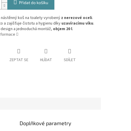
Přidat do košíku
ý nástěnný koš na toalety vyrobený
z nerezové oceli
.
to a zajišťuje čistotu a hygienu díky
uzavíracímu víku
.
í design a jednoduchá montáž,
objem 20 l
.
informace
ZEPTAT SE
HLÍDAT
SDÍLET
Doplňkové parametry