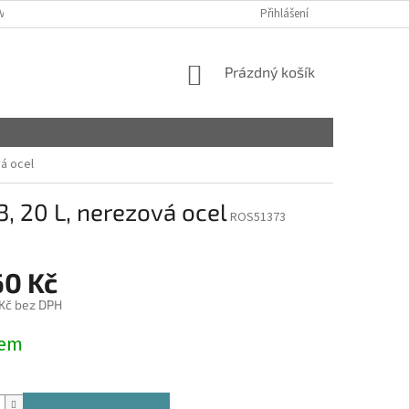
VY
Přihlášení
NÁKUPNÍ
Prázdný košík
KOŠÍK
á ocel
, 20 L, nerezová ocel
ROS51373
60 Kč
 Kč bez DPH
dem