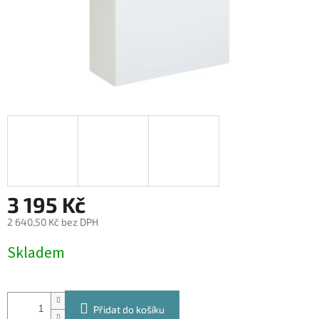
3 195 Kč
2 640,50 Kč bez DPH
Měrná
Skladem
cena:
Přidat do košíku