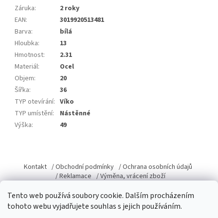
Záruka
:
2 roky
EAN
:
3019920513481
Barva
:
bílá
Hloubka
:
13
Hmotnost
:
2.31
Materiál
:
Ocel
Objem
:
20
Šířka
:
36
TYP otevírání
:
Víko
TYP umístění
:
Nástěnné
Výška
:
49
Z
á
Kontakt
/ Obchodní podmínky
/ Ochrana osobních údajů
p
/ Reklamace
/ Výměna, vrácení zboží
a
Tento web používá soubory cookie. Dalším procházením
t
tohoto webu vyjadřujete souhlas s jejich používáním.
í