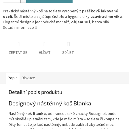
Praktický nástěnný koš na toalety vyrobený z
práškově lakované
oceli
. Šetří místo a zajišťuje čistotu a hygienu díky
uzavíracímu víku
.
Elegantní design a jednoduchá montáž,
objem 20 l
, barva bílá.
Detailní informace
ZEPTAT SE
HLÍDAT
SDÍLET
Popis
Diskuze
Detailní popis produktu
Designový nástěnný koš Blanka
Nástěnný koš
Blanka
, od francouzské značky Rossignol, bude
mít skvělé uplatnění tam, kde je málo místa – toaleta či koupelna.
Díky tomu, že je koš nástěnný, nebude zabírat zbytečně moc