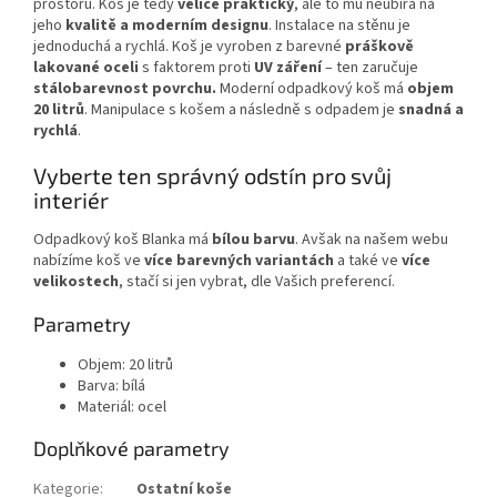
prostoru. Koš je tedy
velice praktický
, ale to mu neubírá na
jeho
kvalitě a moderním designu
. Instalace na stěnu je
jednoduchá a rychlá. Koš je vyroben z barevné
práškově
lakované oceli
s faktorem proti
UV záření
– ten zaručuje
stálobarevnost povrchu
.
Moderní odpadkový koš má
objem
20 litrů
. Manipulace s košem a následně s odpadem je
snadná a
rychlá
.
Vyberte ten správný odstín pro svůj
interiér
Odpadkový koš Blanka má
bílou barvu
. Avšak na našem webu
nabízíme koš ve
více barevných variantách
a také ve
více
velikostech
, stačí si jen vybrat, dle Vašich preferencí.
Parametry
Objem: 20 litrů
Barva: bílá
Materiál: ocel
Doplňkové parametry
Kategorie
:
Ostatní koše