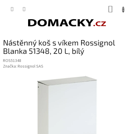
Přejít
NÁKUP
na
obsah
KOŠÍK
Nástěnný koš s víkem Rossignol
Blanka 51348, 20 L, bílý
ROS51348
Značka:
Rossignol SAS