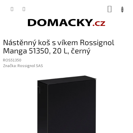
Přejít
NÁKUP
na
obsah
KOŠÍK
Nástěnný koš s víkem Rossignol
Manga 51350, 20 L, černý
ROS51350
Značka:
Rossignol SAS