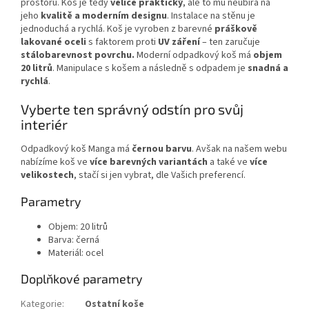
prostoru. Koš je tedy
velice praktický
, ale to mu neubírá na
jeho
kvalitě a moderním designu
. Instalace na stěnu je
jednoduchá a rychlá. Koš je vyroben z barevné
práškově
lakované oceli
s faktorem proti
UV záření
– ten zaručuje
stálobarevnost povrchu
.
Moderní odpadkový koš má
objem
20 litrů
. Manipulace s košem a následně s odpadem je
snadná a
rychlá
.
Vyberte ten správný odstín pro svůj
interiér
Odpadkový koš Manga má
černou barvu
. Avšak na našem webu
nabízíme koš ve
více barevných variantách
a také ve
více
velikostech
, stačí si jen vybrat, dle Vašich preferencí.
Parametry
Objem: 20 litrů
Barva: černá
Materiál: ocel
Doplňkové parametry
Kategorie
:
Ostatní koše