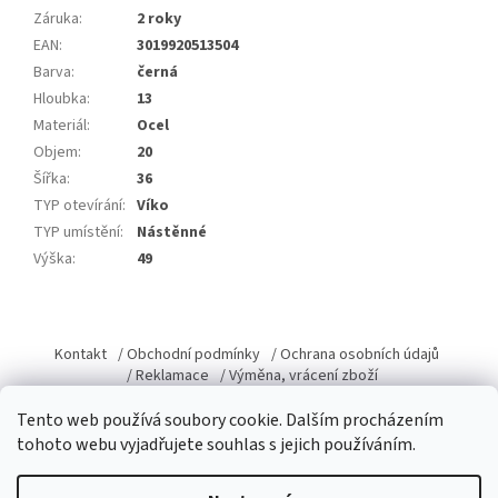
Záruka
:
2 roky
EAN
:
3019920513504
Barva
:
černá
Hloubka
:
13
Materiál
:
Ocel
Objem
:
20
Šířka
:
36
TYP otevírání
:
Víko
TYP umístění
:
Nástěnné
Výška
:
49
Z
á
Kontakt
/ Obchodní podmínky
/ Ochrana osobních údajů
p
/ Reklamace
/ Výměna, vrácení zboží
a
Tento web používá soubory cookie. Dalším procházením
t
tohoto webu vyjadřujete souhlas s jejich používáním.
í
Vytvořil Shoptet