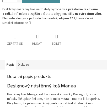
Praktický nástěnný koš na toalety vyrobený z
práškově lakované
oceli
. Šetří místo a zajišťuje čistotu a hygienu díky
uzavíracímu víku
.
Elegantní design a jednoduchá montáž,
objem 20 l
, barva černá.
Detailní informace
ZEPTAT SE
HLÍDAT
SDÍLET
Popis
Diskuze
Detailní popis produktu
Designový nástěnný koš Manga
Nástěnný koš
Manga
, od francouzské značky Rossignol, bude
mít skvělé uplatnění tam, kde je málo místa – toaleta či koupelna.
Díky tomu, že je koš nástěnný, nebude zabírat zbytečně moc