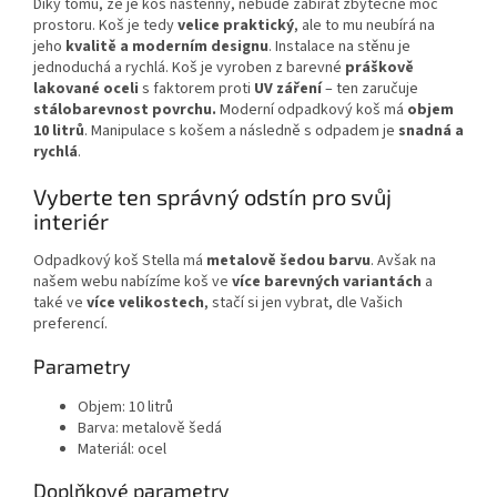
Díky tomu, že je koš nástěnný, nebude zabírat zbytečně moc
prostoru. Koš je tedy
velice praktický
, ale to mu neubírá na
jeho
kvalitě a moderním designu
. Instalace na stěnu je
jednoduchá a rychlá. Koš je vyroben z barevné
práškově
lakované oceli
s faktorem proti
UV záření
– ten zaručuje
stálobarevnost povrchu
.
Moderní odpadkový koš má
objem
10 litrů
. Manipulace s košem a následně s odpadem je
snadná a
rychlá
.
Vyberte ten správný odstín pro svůj
interiér
Odpadkový koš Stella má
metalově šedou barvu
. Avšak na
našem webu nabízíme koš ve
více barevných variantách
a
také ve
více velikostech
, stačí si jen vybrat, dle Vašich
preferencí.
Parametry
Objem: 10 litrů
Barva: metalově šedá
Materiál: ocel
Doplňkové parametry