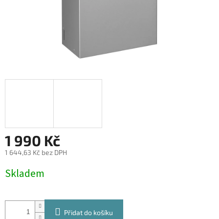
1 990 Kč
1 644,63 Kč bez DPH
Měrná
Skladem
cena:
Přidat do košíku