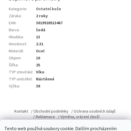
Kategorie
:
Ostatní koše
Záruka
:
2 roky
EAN
:
3019920513467
Barva
:
šedá
Hloubka
:
13
Hmotnost
:
2.31
Materiál
:
Ocel
Objem
:
10
Šířka
:
25
TYP otevírání
:
Víko
TYP umístění
:
Nástěnné
Výška
:
38
Z
á
Kontakt
/ Obchodní podmínky
/ Ochrana osobních údajů
p
/ Reklamace
/ Výměna, vrácení zboží
a
Tento web používá soubory cookie. Dalším procházením
t