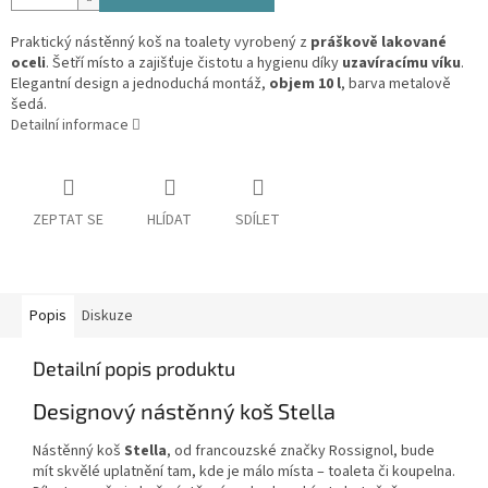
Praktický nástěnný koš na toalety vyrobený z
práškově lakované
oceli
. Šetří místo a zajišťuje čistotu a hygienu díky
uzavíracímu víku
.
Elegantní design a jednoduchá montáž,
objem 10 l
, barva metalově
šedá.
Detailní informace
ZEPTAT SE
HLÍDAT
SDÍLET
Popis
Diskuze
Detailní popis produktu
Designový nástěnný koš Stella
Nástěnný koš
Stella
, od francouzské značky Rossignol, bude
mít skvělé uplatnění tam, kde je málo místa – toaleta či koupelna.