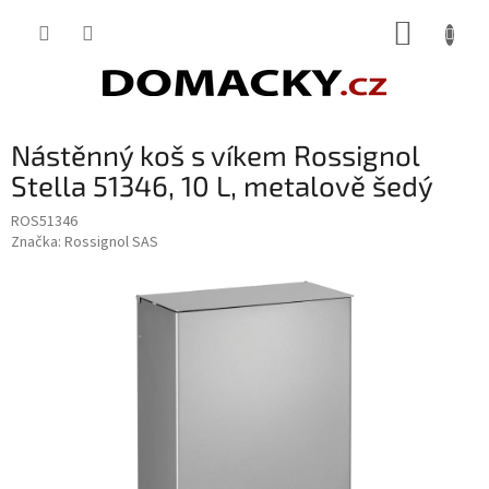
Přejít
NÁKUP
na
obsah
KOŠÍK
Nástěnný koš s víkem Rossignol
Stella 51346, 10 L, metalově šedý
ROS51346
Značka:
Rossignol SAS