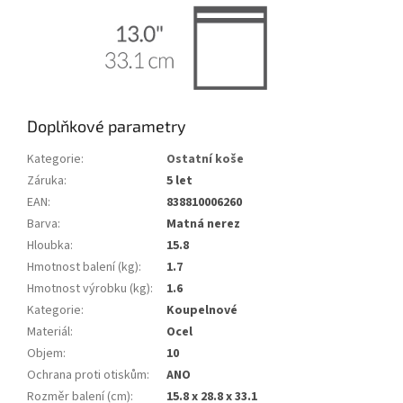
Doplňkové parametry
Kategorie
:
Ostatní koše
Záruka
:
5 let
EAN
:
838810006260
Barva
:
Matná nerez
Hloubka
:
15.8
Hmotnost balení (kg)
:
1.7
Hmotnost výrobku (kg)
:
1.6
Kategorie
:
Koupelnové
Materiál
:
Ocel
Objem
:
10
Ochrana proti otiskům
:
ANO
Rozměr balení (cm)
:
15.8 x 28.8 x 33.1