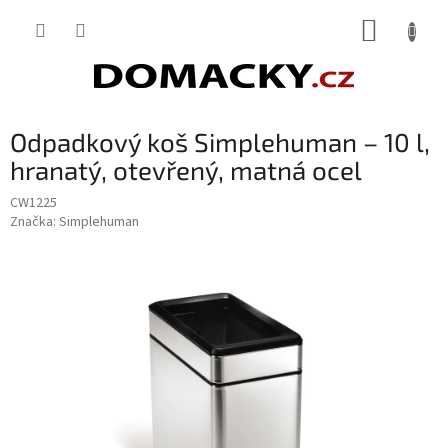
Přejít
NÁKUP
na
obsah
KOŠÍK
Odpadkový koš Simplehuman – 10 l,
hranatý, otevřený, matná ocel
CW1225
Značka:
Simplehuman