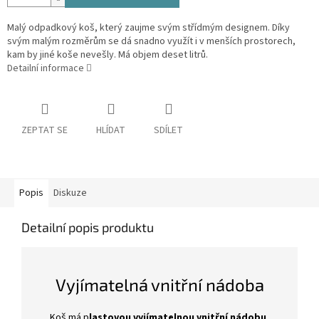
Malý odpadkový koš, který zaujme svým střídmým designem. Díky
svým malým rozměrům se dá snadno využít i v menších prostorech,
kam by jiné koše nevešly. Má objem deset litrů.
Detailní informace
ZEPTAT SE
HLÍDAT
SDÍLET
Popis
Diskuze
Detailní popis produktu
Vyjímatelná vnitřní nádoba
Koš má p
lastovou vyjímatelnou vnitřní nádobu
,