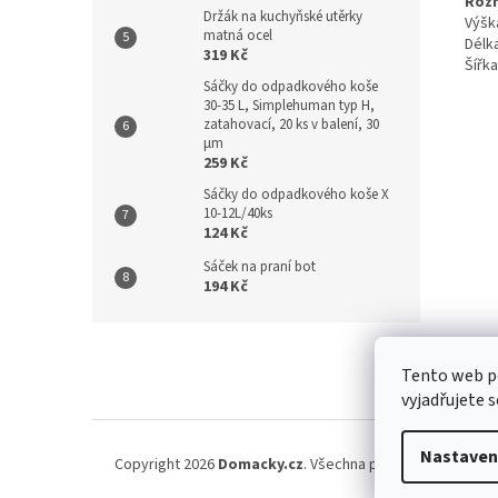
Roz
Držák na kuchyňské utěrky
Výšk
matná ocel
Délk
319 Kč
Šířka
Sáčky do odpadkového koše
30-35 L, Simplehuman typ H,
zatahovací, 20 ks v balení, 30
µm
259 Kč
Sáčky do odpadkového koše X
10-12L/40ks
124 Kč
Sáček na praní bot
194 Kč
Z
á
Kontakt
/
Tento web p
p
vyjadřujete s
a
t
í
Nastaven
Copyright 2026
Domacky.cz
. Všechna práva vyhrazena.
U