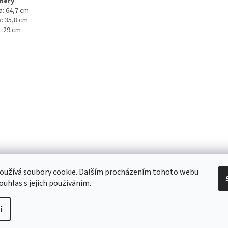
měry
a: 64,7 cm
a: 35,8 cm
: 29 cm
 Obchodní podmínky
/ Ochrana osobních údajů
/ Reklamace
/ Výměna, vr
oužívá soubory cookie. Dalším procházením tohoto webu
ouhlas s jejich používáním.
í
pravit nastavení cookies