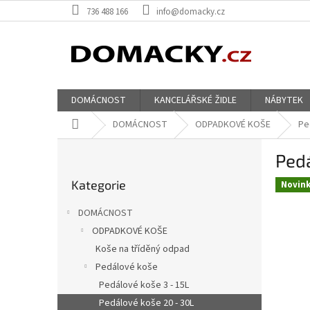
Přejít
736 488 166
info@domacky.cz
na
obsah
DOMÁCNOST
KANCELÁŘSKÉ ŽIDLE
NÁBYTEK
Domů
DOMÁCNOST
ODPADKOVÉ KOŠE
Pe
P
Ped
o
Přeskočit
s
Kategorie
kategorie
Novin
t
r
DOMÁCNOST
a
ODPADKOVÉ KOŠE
n
Koše na tříděný odpad
n
í
Pedálové koše
p
Pedálové koše 3 - 15L
a
Pedálové koše 20 - 30L