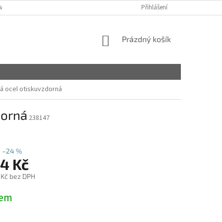
VY
Přihlášení
NÁKUPNÍ
Prázdný košík
KOŠÍK
á ocel otiskuvzdorná
dorná
238147
–24 %
34 Kč
 Kč bez DPH
dem