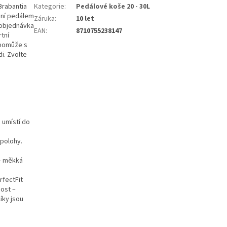
Brabantia
Kategorie
:
Pedálové koše 20 - 30L
dání pedálem
Záruka
:
10 let
á objednávka
EAN
:
8710755238147
rtní
 pomůže s
i. Zvolte
 umístí do
 polohy.
 – měkká
rfectFit
nost –
íky jsou