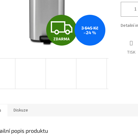
Z
Detailní 
3 645 Kč
–24 %
ZDARMA
D
TISK
A
R
M
s
Diskuze
A
ailní popis produktu