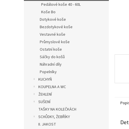
n
Pedálové koše 40 - 60L
e
Koše Bo
l
Dotykové koše
Bezdotykové koše
Vestavné koše
Průmyslové koše
Ostatní koše
Sáčky do košů
Náhradní díly
Popelníky
KUCHYŇ
KOUPELNA A WC
ŽEHLENÍ
SUŠENÍ
Popi
TAŠKY NA KOLEČKÁCH
SCHŮDKY, ŽEBŘÍKY
Det
II. JAKOST