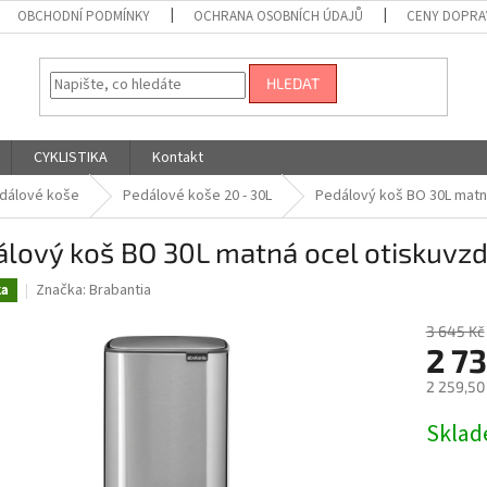
OBCHODNÍ PODMÍNKY
OCHRANA OSOBNÍCH ÚDAJŮ
CENY DOPRA
HLEDAT
CYKLISTIKA
Kontakt
dálové koše
Pedálové koše 20 - 30L
Pedálový koš BO 30L matn
álový koš BO 30L matná ocel otiskuvz
Značka:
Brabantia
ka
3 645 Kč
2 7
2 259,50
Měrná
Skla
cena: