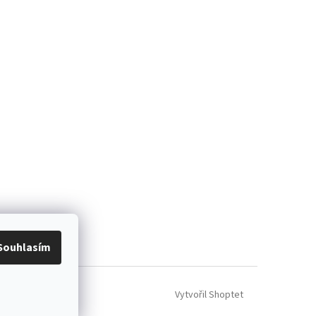
ácení zboží
Souhlasím
Vytvořil Shoptet