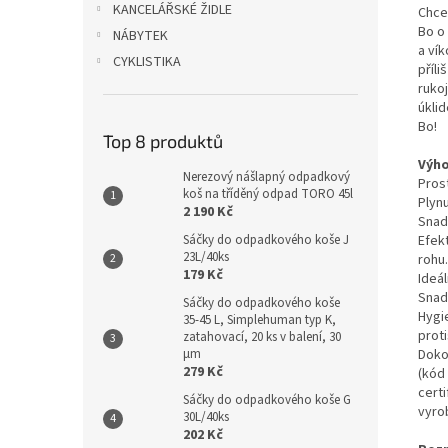
KANCELÁŘSKÉ ŽIDLE
Chce
Bo o 
NÁBYTEK
a ví
CYKLISTIKA
příli
ruko
úkli
Bo!
Top 8 produktů
Výho
Nerezový nášlapný odpadkový
Prost
koš na tříděný odpad TORO 45l
Plynu
2 190 Kč
Snadn
Efekt
Sáčky do odpadkového koše J
23L/40ks
rohu.
179 Kč
Ideá
Snad
Sáčky do odpadkového koše
Hygi
35-45 L, Simplehuman typ K,
prot
zatahovací, 20 ks v balení, 30
Doko
µm
279 Kč
(kód
certi
Sáčky do odpadkového koše G
vyro
30L/40ks
202 Kč