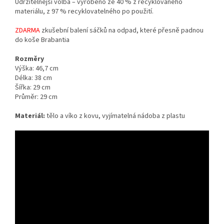
Udržitelnější volba – vyrobeno ze 40 % z recyklovaného
materiálu, z 97 % recyklovatelného po použití.
ZDARMA
zkušební balení sáčků na odpad, které přesně padnou
do koše Brabantia
Rozměry
Výška: 46,7 cm
Délka: 38 cm
Šířka: 29 cm
Průměr: 29 cm
Materiál:
tělo a víko z kovu, vyjímatelná nádoba z plastu