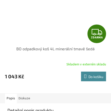
Z
ZDARMA
D
BO odpadkový koš 4L minerální tmavě šedá
A
R
Skladem v externím skladu
M
1 043 Kč
Do košíku
A
Popis
Diskuze
Detailní popis produktu