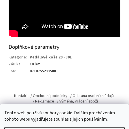
Doplňkové parametry
Kategorie
:
Pedálové koše 20 - 30L
Záruka
:
10 let
EAN
:
8710755233500
Z
á
Kontakt
/ Obchodní podmínky
/ Ochrana osobních údajů
p
/ Reklamace
/ Výměna, vrácení zboží
a
Tento web používá soubory cookie. Dalším procházením
t
tohoto webu vyjadřujete souhlas s jejich používáním.
í