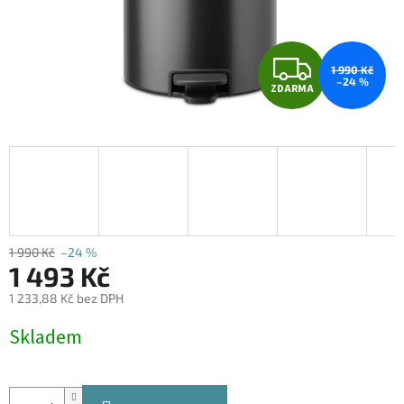
Z
1 990 Kč
–24 %
ZDARMA
D
A
R
M
A
1 990 Kč
–24 %
1 493 Kč
1 233,88 Kč bez DPH
Měrná
Skladem
cena: