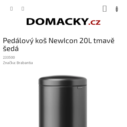
Přejít
NÁKUP
na
obsah
KOŠÍK
Pedálový koš NewIcon 20L tmavě
šedá
233500
Značka:
Brabantia