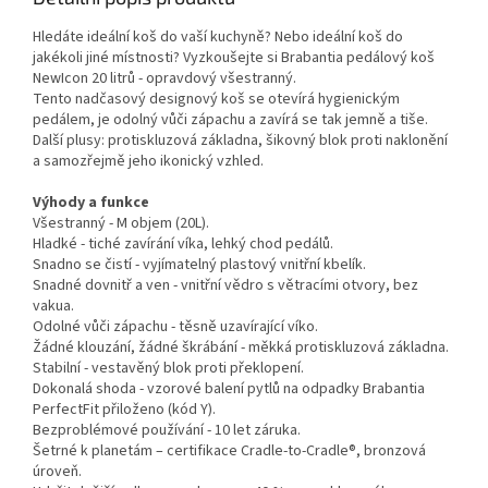
Hledáte ideální koš do vaší kuchyně? Nebo ideální koš do
jakékoli jiné místnosti? Vyzkoušejte si Brabantia pedálový koš
NewIcon 20 litrů - opravdový všestranný.
Tento nadčasový designový koš se otevírá hygienickým
pedálem, je odolný vůči zápachu a zavírá se tak jemně a tiše.
Další plusy: protiskluzová základna, šikovný blok proti naklonění
a samozřejmě jeho ikonický vzhled.
Výhody a funkce
Všestranný - M objem (20L).
Hladké - tiché zavírání víka, lehký chod pedálů.
Snadno se čistí - vyjímatelný plastový vnitřní kbelík.
Snadné dovnitř a ven - vnitřní vědro s větracími otvory, bez
vakua.
Odolné vůči zápachu - těsně uzavírající víko.
Žádné klouzání, žádné škrábání - měkká protiskluzová základna.
Stabilní - vestavěný blok proti překlopení.
Dokonalá shoda - vzorové balení pytlů na odpadky Brabantia
PerfectFit přiloženo (kód Y).
Bezproblémové používání - 10 let záruka.
Šetrné k planetám – certifikace Cradle-to-Cradle®, bronzová
úroveň.