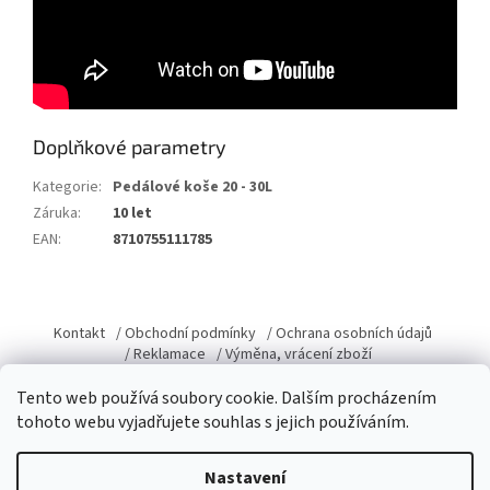
Doplňkové parametry
Kategorie
:
Pedálové koše 20 - 30L
Záruka
:
10 let
EAN
:
8710755111785
Z
á
Kontakt
/ Obchodní podmínky
/ Ochrana osobních údajů
p
/ Reklamace
/ Výměna, vrácení zboží
a
Tento web používá soubory cookie. Dalším procházením
t
tohoto webu vyjadřujete souhlas s jejich používáním.
í
Vytvořil Shoptet
Nastavení