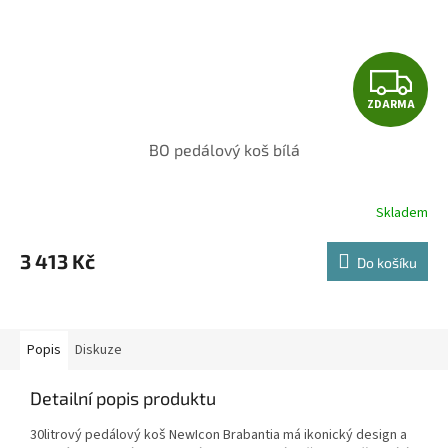
Z
ZDARMA
D
BO pedálový koš bílá
A
R
Skladem
M
3 413 Kč
Do košíku
A
Popis
Diskuze
Detailní popis produktu
30litrový pedálový koš NewIcon Brabantia má ikonický design a