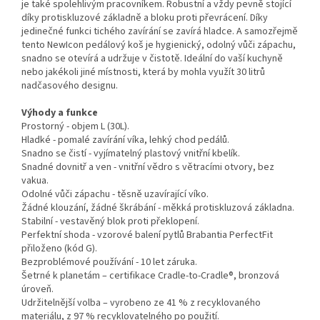
je také spolehlivým pracovníkem. Robustní a vždy pevně stojící
díky protiskluzové základně a bloku proti převrácení. Díky
jedinečné funkci tichého zavírání se zavírá hladce. A samozřejmě
tento NewIcon pedálový koš je hygienický, odolný vůči zápachu,
snadno se otevírá a udržuje v čistotě. Ideální do vaší kuchyně
nebo jakékoli jiné místnosti, která by mohla využít 30 litrů
nadčasového designu.
Výhody a funkce
Prostorný - objem L (30L).
Hladké - pomalé zavírání víka, lehký chod pedálů.
Snadno se čistí - vyjímatelný plastový vnitřní kbelík.
Snadné dovnitř a ven - vnitřní vědro s větracími otvory, bez
vakua.
Odolné vůči zápachu - těsně uzavírající víko.
Žádné klouzání, žádné škrábání - měkká protiskluzová základna.
Stabilní - vestavěný blok proti překlopení.
Perfektní shoda - vzorové balení pytlů Brabantia PerfectFit
přiloženo (kód G).
Bezproblémové používání - 10 let záruka.
Šetrné k planetám – certifikace Cradle-to-Cradle®, bronzová
úroveň.
Udržitelnější volba – vyrobeno ze 41 % z recyklovaného
materiálu, z 97 % recyklovatelného po použití.