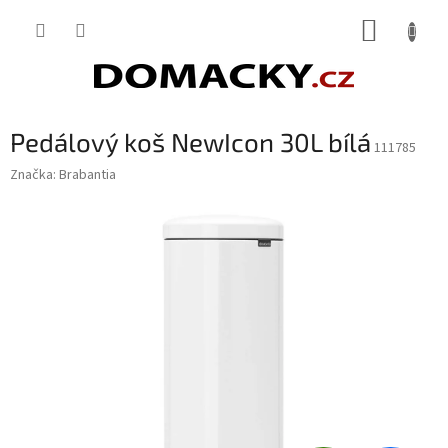
Přejít
NÁKUP
na
obsah
KOŠÍK
Pedálový koš NewIcon 30L bílá
111785
Značka:
Brabantia