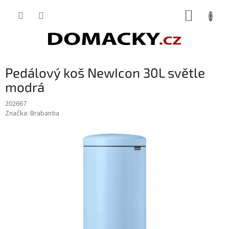
Přejít
NÁKUP
na
obsah
KOŠÍK
Pedálový koš NewIcon 30L světle
modrá
202667
Značka:
Brabantia