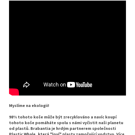
Myslíme na ekologii!
98% tohoto koše může být zrecyklováno a navíc koupí
tohoto koše pomáháte spolu s námi vyčistit naši planetu
od plastů. Brabantia je hrdým partnerem společnosti
Plastic Whale, která "loví" plasty zamořující vodstvo. Více