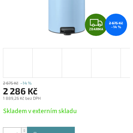
Z
2 675 Kč
–14 %
ZDARMA
D
A
R
M
A
2 675 Kč
–14 %
2 286 Kč
1 889,26 Kč bez DPH
Měrná
Skladem v externím skladu
cena: