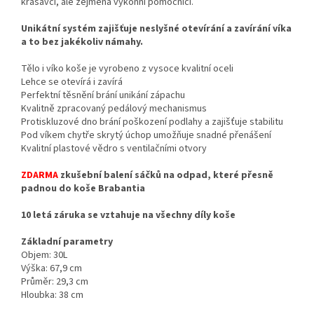
krasavci, ale zejména výkonní pomocníci.
Unikátní systém zajišťuje neslyšné otevírání a zavírání víka
a to bez jakékoliv námahy.
Tělo i víko koše je vyrobeno z vysoce kvalitní oceli
Lehce se otevírá i zavírá
Perfektní těsnění brání unikání zápachu
Kvalitně zpracovaný pedálový mechanismus
Protiskluzové dno brání poškození podlahy a zajišťuje stabilitu
Pod víkem chytře skrytý úchop umožňuje snadné přenášení
Kvalitní plastové vědro s ventilačními otvory
ZDARMA
zkušební balení sáčků na odpad, které přesně
padnou do koše Brabantia
10 letá záruka se vztahuje na všechny díly koše
Základní parametry
Objem: 30L
Výška: 67,9 cm
Průměr: 29,3 cm
Hloubka: 38 cm