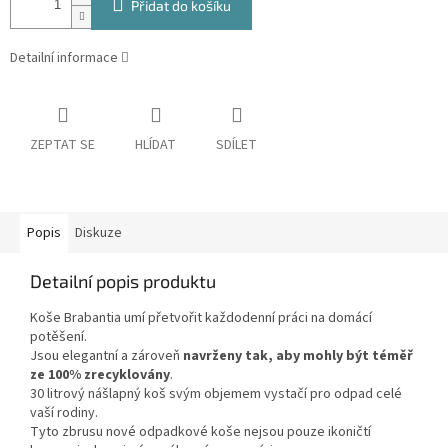
Přidat do košíku
Detailní informace
ZEPTAT SE
HLÍDAT
SDÍLET
Popis
Diskuze
Detailní popis produktu
Koše Brabantia umí přetvořit každodenní práci na domácí
potěšení.
Jsou elegantní a zároveň
navrženy tak, aby mohly být téměř
ze
100% zrecyklovány
.
30 litrový nášlapný koš svým objemem vystačí pro odpad celé
vaší rodiny.
Tyto zbrusu nové odpadkové koše nejsou pouze ikoničtí