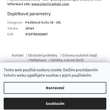
informací zde:
www.plasticwhale.com
Doplňkové parametry
Kategorie
:
Pedálové koše 20 - 30L
Záruka
:
10 let
EAN
:
8710755202667
Z
á
Kontakt
/ Obchodní podmínky
/ Ochrana osobních údajů
p
/ Reklamace
/ Výměna, vrácení zboží
a
Tento web používá soubory cookie. Dalším procházením
t
tohoto webu vyjadřujete souhlas s jejich používáním.
í
Vytvořil Shoptet
Nastavení
Copyright 2026
Domacky.cz
. Všechna práva vyhrazena.
Upravit
Souhlasím
nastavení cookies