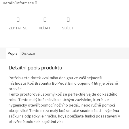
Detailní informace
ZEPTAT SE
HLÍDAT
SDÍLET
Popis
Diskuze
Detailní popis produktu
Potřebujete dotek kvalitního designu ve vaší nejmenší
místnosti? Koš Brabantia Bo Pedal Bin o objemu 4 litry je přesně
pro vás!
Tento prostorově úsporný koš se perfektně vejde do každého
rohu. Tento malý koš má víko s tichým zavíráním, které lze
hygienicky otevřít pomocí nožního pedálu nebo ručně pomocí
okraje víka! Tento extra malý koš se také snadno čistí - i výměna
sáčku na odpadky je hračka, když použijete funkci pozastavení v
otevřené poloze k zajištění víka.