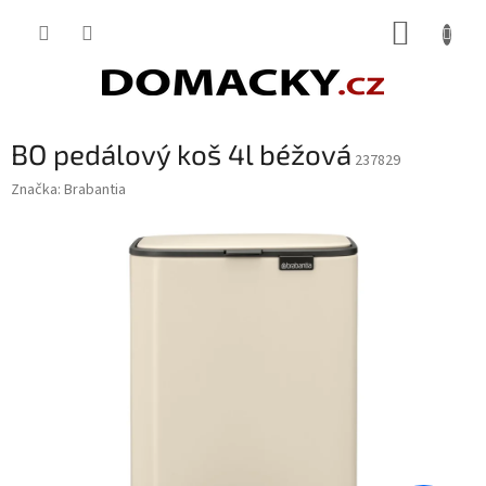
Přejít
NÁKUP
na
obsah
KOŠÍK
BO pedálový koš 4l béžová
237829
Značka:
Brabantia