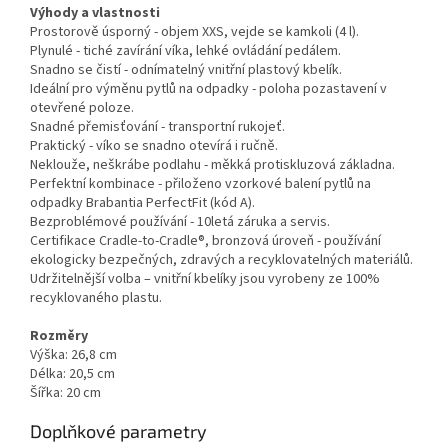
Výhody a vlastnosti
Prostorově úsporný - objem XXS, vejde se kamkoli (4 l).
Plynulé - tiché zavírání víka, lehké ovládání pedálem.
Snadno se čistí - odnímatelný vnitřní plastový kbelík.
Ideální pro výměnu pytlů na odpadky - poloha pozastavení v
otevřené poloze.
Snadné přemisťování - transportní rukojeť.
Praktický - víko se snadno otevírá i ručně.
Neklouže, neškrábe podlahu - měkká protiskluzová základna.
Perfektní kombinace - přiloženo vzorkové balení pytlů na
odpadky Brabantia PerfectFit (kód A).
Bezproblémové používání - 10letá záruka a servis.
Certifikace Cradle-to-Cradle®, bronzová úroveň - používání
ekologicky bezpečných, zdravých a recyklovatelných materiálů.
Udržitelnější volba – vnitřní kbelíky jsou vyrobeny ze 100%
recyklovaného plastu.
Rozměry
Výška: 26,8 cm
Délka: 20,5 cm
Šířka: 20 cm
Doplňkové parametry