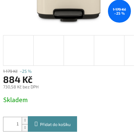
1 179 Kč
–25 %
1 179 Kč
–25 %
884 Kč
730,58 Kč bez DPH
Měrná
Skladem
cena:
Přidat do košíku