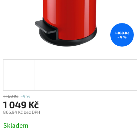
1 100 Kč
–4 %
1 100 Kč
–4 %
1 049 Kč
866,94 Kč bez DPH
Měrná
Skladem
cena: