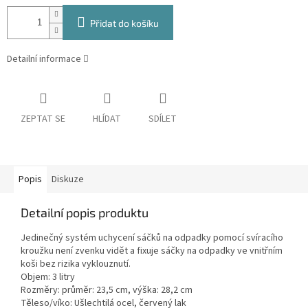
Přidat do košíku
Detailní informace
ZEPTAT SE
HLÍDAT
SDÍLET
Popis
Diskuze
Detailní popis produktu
Jedinečný systém uchycení sáčků na odpadky pomocí svíracího
kroužku není zvenku vidět a fixuje sáčky na odpadky ve vnitřním
koši bez rizika vyklouznutí.
Objem: 3 litry
Rozměry: průměr: 23,5 cm, výška: 28,2 cm
Těleso/víko: Ušlechtilá ocel, červený lak