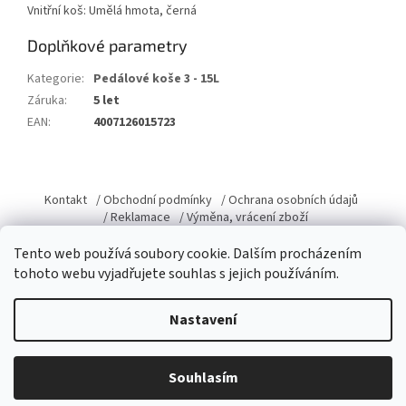
Vnitřní koš: Umělá hmota, černá
Doplňkové parametry
Kategorie
:
Pedálové koše 3 - 15L
Záruka
:
5 let
EAN
:
4007126015723
Z
á
Kontakt
/ Obchodní podmínky
/ Ochrana osobních údajů
p
/ Reklamace
/ Výměna, vrácení zboží
a
Tento web používá soubory cookie. Dalším procházením
t
tohoto webu vyjadřujete souhlas s jejich používáním.
í
Vytvořil Shoptet
Nastavení
Copyright 2026
Domacky.cz
. Všechna práva vyhrazena.
Upravit
Souhlasím
nastavení cookies