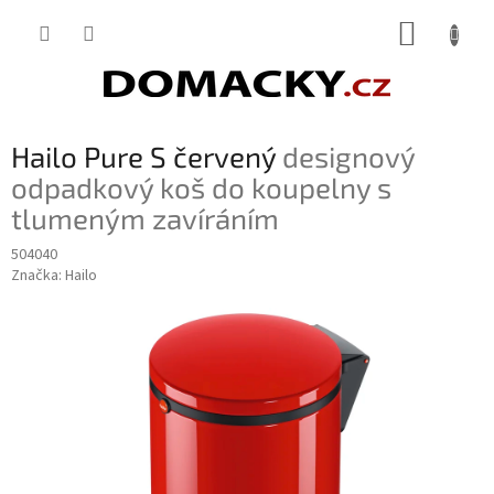
Přejít
NÁKUP
na
obsah
KOŠÍK
Hailo Pure S červený
designový
odpadkový koš do koupelny s
tlumeným zavíráním
504040
Značka:
Hailo