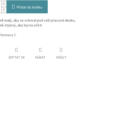
Přidat do košíku
ě malý, aby se schoval pod vaši pracovní desku,
ě stylový, aby byl na očích.
informace
ZEPTAT SE
HLÍDAT
SDÍLET