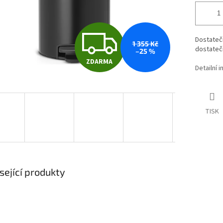
Z
Dostatečn
1 355 Kč
dostatečn
–25 %
ZDARMA
D
Detailní 
A
TISK
R
M
sející produkty
A