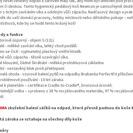
ěj vešel veškerý odpad a zároveň malý tak, aby mohl být umístěn pod pra
em či deskou. Tento hygienický pedálový koš NewIcon je samozřejmě dodá
m s tichým zavíráním víka a odolným vůči zápachu. Nadčasový design a prak
něk do vaší domácí pracovny, hobby místnosti nebo dětského pokoje – neb
místnosti, kde by se hodil tento krásný koš!
dy a funkce
torově úsporný - objem S (12L).
lé - měkké zavírání víka, lehký chod pedálů.
o se čistí - vyjímatelný plastový vnitřní kbelík.
é vůči zápachu - těsně uzavírající víko.
é klouzání, žádné škrábání - měkká protiskluzová základna.
lní - vestavěný blok proti překlopení.
nalá shoda - vzorové balení pytlů na odpadky Brabantia PerfectFit přiloženo
roblémové používání - 10 let záruka.
né k planetám – certifikace Cradle-to-Cradle®, bronzová úroveň.
itelnější volba – vyrobeno z 38 % recyklovaného materiálu, 97 % recyklova
tí.
RMA
zkušební balení sáčků na odpad, které přesně padnou do koše 
etá záruka se vztahuje na všechny díly koše
měry