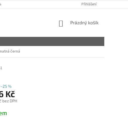
VY
Přihlášení
NÁKUPNÍ
Prázdný košík
KOŠÍK
matná černá
41
–25 %
6 Kč
č bez DPH
dem