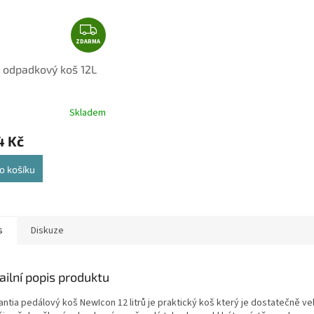
Z
ZDARMA
D
A
 odpadkový koš 12L
R
á
M
A
Skladem
4 Kč
o košíku
s
Diskuze
ailní popis produktu
ntia pedálový koš NewIcon 12 litrů je praktický koš který je dostatečně ve