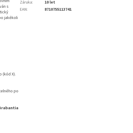
covním
Záruka
:
10 let
ván s
EAN
:
8710755113741
tický
o jakékoli
 (kód X).
telného po
Brabantia