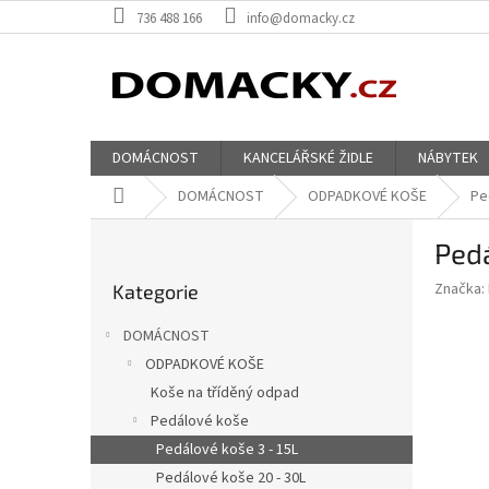
Přejít
736 488 166
info@domacky.cz
na
obsah
DOMÁCNOST
KANCELÁŘSKÉ ŽIDLE
NÁBYTEK
Domů
DOMÁCNOST
ODPADKOVÉ KOŠE
Pe
P
Ped
o
Přeskočit
s
Značka:
Kategorie
kategorie
t
r
DOMÁCNOST
a
ODPADKOVÉ KOŠE
n
Koše na tříděný odpad
n
í
Pedálové koše
p
Pedálové koše 3 - 15L
a
Pedálové koše 20 - 30L