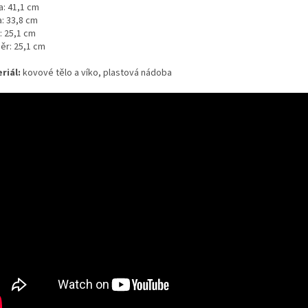
a: 41,1 cm
a: 33,8 cm
: 25,1 cm
ěr: 25,1 cm
riál:
kovové tělo a víko, plastová nádoba