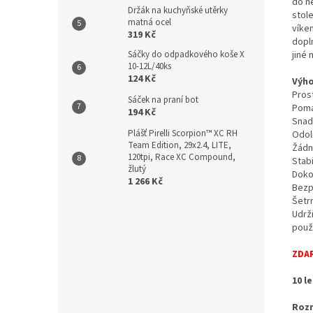
do n
Držák na kuchyňské utěrky
stol
matná ocel
víke
319 Kč
dopl
jiné 
Sáčky do odpadkového koše X
10-12L/40ks
124 Kč
Výho
Pros
Sáček na praní bot
Poma
194 Kč
Snadn
Plášť Pirelli Scorpion™ XC RH
Odoln
Team Edition, 29x2.4, LITE,
Žádn
120tpi, Race XC Compound,
Stabi
žlutý
Doko
1 266 Kč
Bezp
Šetr
Udrž
použi
ZDA
10 l
Roz