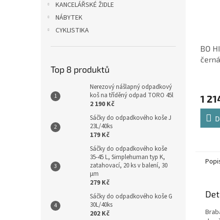
KANCELÁŘSKÉ ŽIDLE
NÁBYTEK
CYKLISTIKA
BO HI
čern
Top 8 produktů
Nerezový nášlapný odpadkový
koš na tříděný odpad TORO 45l
1 21
2 190 Kč
Sáčky do odpadkového koše J
D
23L/40ks
179 Kč
Sáčky do odpadkového koše
35-45 L, Simplehuman typ K,
Popi
zatahovací, 20 ks v balení, 30
µm
279 Kč
Det
Sáčky do odpadkového koše G
30L/40ks
Braba
202 Kč