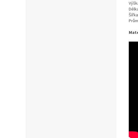
Výšk
Délk
Šířka
Prům
Mate