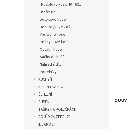
n
Pedálové koše 40 - 60L
e
Koše Bo
l
Dotykové koše
Bezdotykové koše
Vestavné koše
Průmyslové koše
Ostatní koše
Sáčky do košů
Náhradní díly
Popelníky
KUCHYŇ
KOUPELNA A WC
ŽEHLENÍ
Souvi
SUŠENÍ
TAŠKY NA KOLEČKÁCH
SCHŮDKY, ŽEBŘÍKY
II. JAKOST