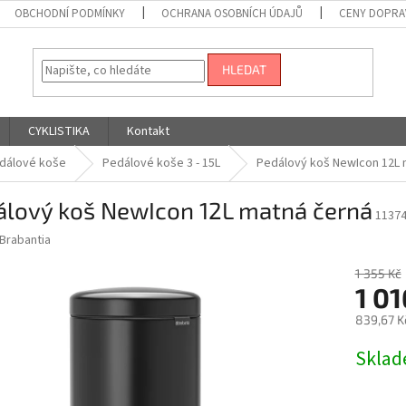
OBCHODNÍ PODMÍNKY
OCHRANA OSOBNÍCH ÚDAJŮ
CENY DOPRA
HLEDAT
CYKLISTIKA
Kontakt
dálové koše
Pedálové koše 3 - 15L
Pedálový koš NewIcon 12L 
álový koš NewIcon 12L matná černá
1137
Brabantia
1 355 Kč
1 01
839,67 K
Měrná
Skla
cena: