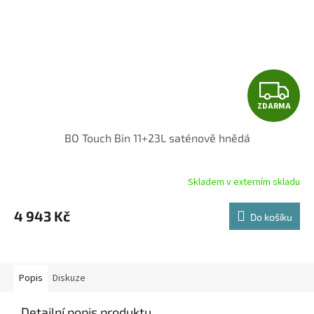
Z
ZDARMA
D
BO Touch Bin 11+23L saténově hnědá
A
R
Skladem v externím skladu
M
4 943 Kč
Do košíku
A
Popis
Diskuze
Detailní popis produktu