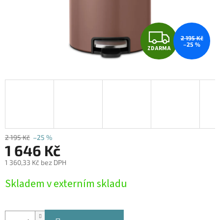
Z
2 195 Kč
–25 %
ZDARMA
D
A
R
M
A
2 195 Kč
–25 %
1 646 Kč
1 360,33 Kč bez DPH
Měrná
Skladem v externím skladu
cena: