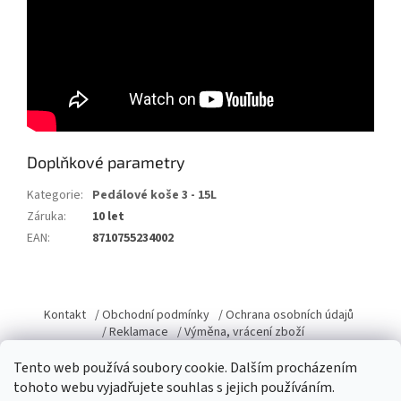
Doplňkové parametry
Kategorie
:
Pedálové koše 3 - 15L
Záruka
:
10 let
EAN
:
8710755234002
Z
á
Kontakt
/ Obchodní podmínky
/ Ochrana osobních údajů
p
/ Reklamace
/ Výměna, vrácení zboží
a
Tento web používá soubory cookie. Dalším procházením
t
tohoto webu vyjadřujete souhlas s jejich používáním.
í