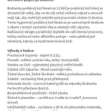
Brabantia pedálový koš NewIcon 12 litrů je praktický koš který je
dostatečně velký, aby se do něj vešel veškerý odpad a zároveň
malý tak, aby mohl být umístěn pod pracovním stolem či deskou.
Tento hygienický pedálový koš NewIcon je samozřejmě dodáván
s víkem s tichým zavíráním víka a odolným vůči zápachu.
Nadčasový design a praktický doplněk do vaší domácí pracovny,
hobby místnosti nebo dětského pokoje – nebo jakékoli jiné
místnosti, kde by se hodil tento krásný koš!
Výhody a funkce
Prostorově úsporný - objem S (12L).
Pomalé - měkké zavírání víka, lehký chod pedálů.
Snadno se čistí - vyjímatelný plastový vnitřní kbelík.
Odolné vůči zápachu - těsně uzavírající víko.
Žádné klouzání, žádné škrábání - měkká protiskluzová základna.
Stabilní - vestavěný blok proti překlopení.
Dokonalá shoda - vzorové balení pytlů na odpadky Brabantia
PerfectFit přiloženo (kód X).
Bezproblémové používání - 10 let záruka.
Šetrné k planetám – certifikace Cradle-to-Cradle®, bronzová
úroveň.
Udržitelnější volba – vyrobeno z 38 % recyklovaného materiálu,