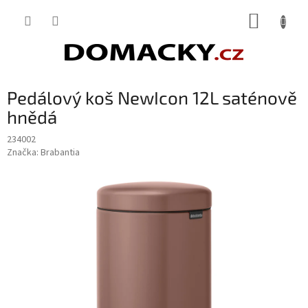
Přejít
NÁKUP
na
obsah
KOŠÍK
Pedálový koš NewIcon 12L saténově
hnědá
234002
Značka:
Brabantia