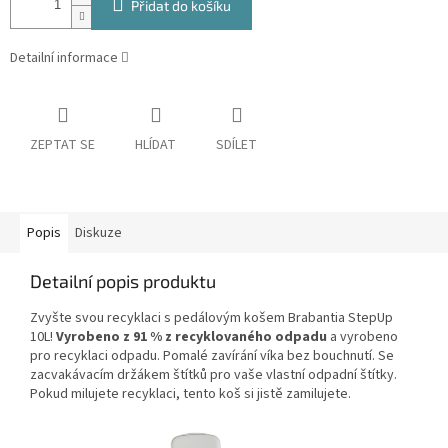
Přidat do košíku
Detailní informace
ZEPTAT SE
HLÍDAT
SDÍLET
Popis
Diskuze
Detailní popis produktu
Zvyšte svou recyklaci s pedálovým košem Brabantia StepUp
10L!
Vyrobeno z 91 % z recyklovaného odpadu
a vyrobeno
pro recyklaci odpadu. Pomalé zavírání víka bez bouchnutí. Se
zacvakávacím držákem štítků pro vaše vlastní odpadní štítky.
Pokud milujete recyklaci, tento koš si jistě zamilujete.