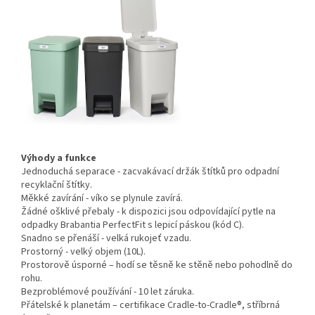
Výhody a funkce
Jednoduchá separace - zacvakávací držák štítků pro odpadní
recyklační štítky.
Měkké zavírání - víko se plynule zavírá.
Žádné ošklivé přebaly - k dispozici jsou odpovídající pytle na
odpadky Brabantia PerfectFit s lepicí páskou (kód C).
Snadno se přenáší - velká rukojeť vzadu.
Prostorný - velký objem (10L).
Prostorově úsporné – hodí se těsně ke stěně nebo pohodlně do
rohu.
Bezproblémové používání - 10 let záruka.
Přátelské k planetám – certifikace Cradle-to-Cradle®, stříbrná