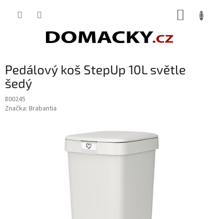
Přejít
NÁKUP
na
obsah
KOŠÍK
Pedálový koš StepUp 10L světle
šedý
800245
Značka:
Brabantia