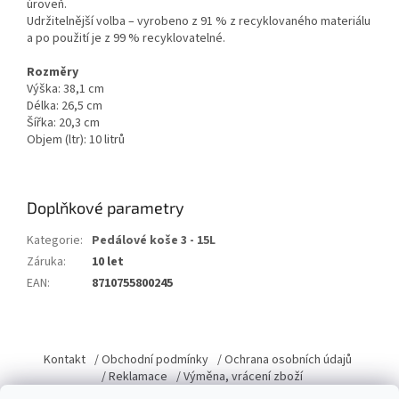
úroveň.
Udržitelnější volba – vyrobeno z 91 % z recyklovaného materiálu
a po použití je z 99 % recyklovatelné.
Rozměry
Výška: 38,1 cm
Délka: 26,5 cm
Šířka: 20,3 cm
Objem (ltr): 10 litrů
Doplňkové parametry
Kategorie
:
Pedálové koše 3 - 15L
Záruka
:
10 let
EAN
:
8710755800245
Z
á
Kontakt
/ Obchodní podmínky
/ Ochrana osobních údajů
p
/ Reklamace
/ Výměna, vrácení zboží
a