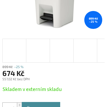
899 Kč
–25 %
899 Kč
–25 %
674 Kč
557,02 Kč bez DPH
Měrná
Skladem v externím skladu
cena: