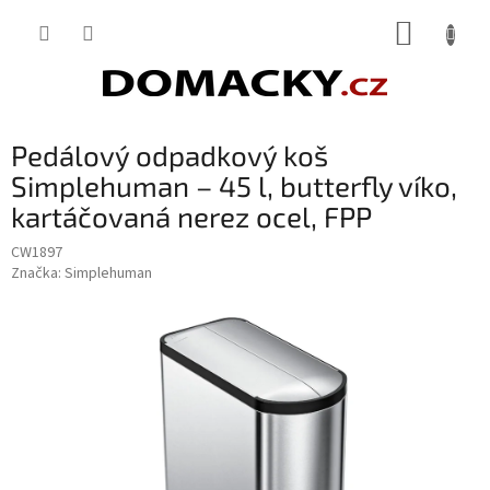
Přejít
NÁKUP
na
obsah
KOŠÍK
Pedálový odpadkový koš
Simplehuman – 45 l, butterfly víko,
kartáčovaná nerez ocel, FPP
CW1897
Značka:
Simplehuman