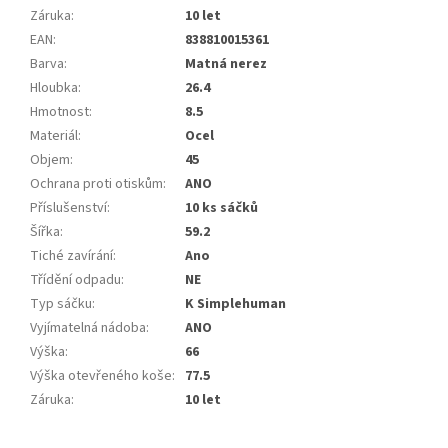
Záruka
:
10 let
EAN
:
838810015361
Barva
:
Matná nerez
Hloubka
:
26.4
Hmotnost
:
8.5
Materiál
:
Ocel
Objem
:
45
Ochrana proti otiskům
:
ANO
Příslušenství
:
10 ks sáčků
Šířka
:
59.2
Tiché zavírání
:
Ano
Třídění odpadu
:
NE
Typ sáčku
:
K Simplehuman
Vyjímatelná nádoba
:
ANO
Výška
:
66
Výška otevřeného koše
:
77.5
Záruka
:
10 let