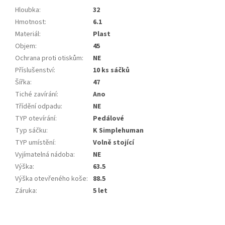
Hloubka
:
32
Hmotnost
:
6.1
Materiál
:
Plast
Objem
:
45
Ochrana proti otiskům
:
NE
Příslušenství
:
10 ks sáčků
Šířka
:
47
Tiché zavírání
:
Ano
Třídění odpadu
:
NE
TYP otevírání
:
Pedálové
Typ sáčku
:
K Simplehuman
TYP umístění
:
Volně stojící
Vyjímatelná nádoba
:
NE
Výška
:
63.5
Výška otevřeného koše
:
88.5
Záruka
:
5 let
Z