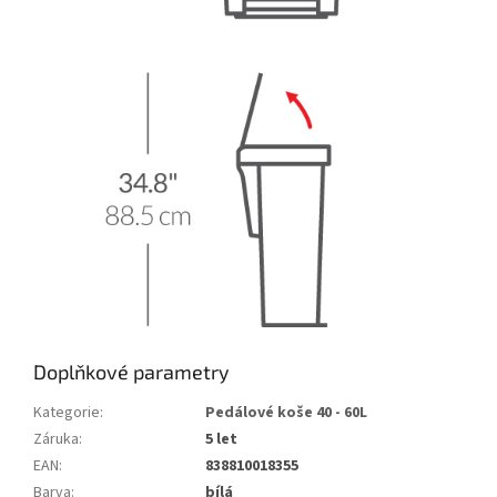
Doplňkové parametry
Kategorie
:
Pedálové koše 40 - 60L
Záruka
:
5 let
EAN
:
838810018355
Barva
:
bílá