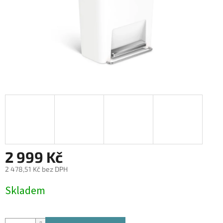
2 999 Kč
2 478,51 Kč bez DPH
Měrná
Skladem
cena: