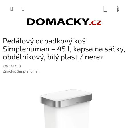
Přejít
NÁKUP
na
obsah
KOŠÍK
Pedálový odpadkový koš
Simplehuman – 45 l, kapsa na sáčky,
obdélníkový, bílý plast / nerez
CW1387CB
Značka:
Simplehuman