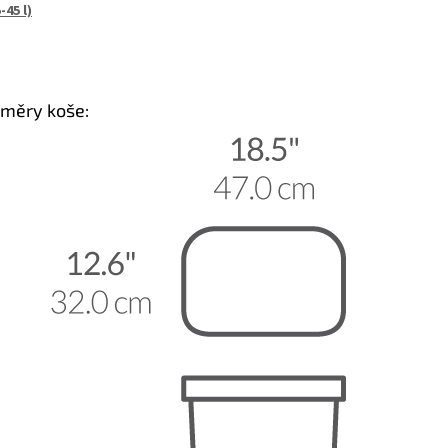
-45 l)
měry koše: