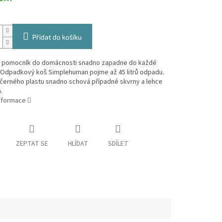
Přidat do košíku
ý pomocník do domácnosti snadno zapadne do každé
 Odpadkový koš Simplehuman pojme až 45 litrů odpadu.
 černého plastu snadno schová případné skvrny a lehce
.
informace
ZEPTAT SE
HLÍDAT
SDÍLET