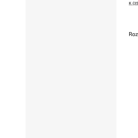
K (35
Roz