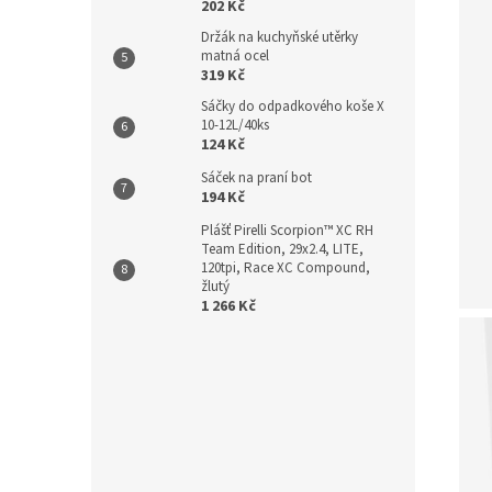
202 Kč
Držák na kuchyňské utěrky
matná ocel
319 Kč
Sáčky do odpadkového koše X
10-12L/40ks
124 Kč
Sáček na praní bot
194 Kč
Plášť Pirelli Scorpion™ XC RH
Team Edition, 29x2.4, LITE,
120tpi, Race XC Compound,
žlutý
1 266 Kč