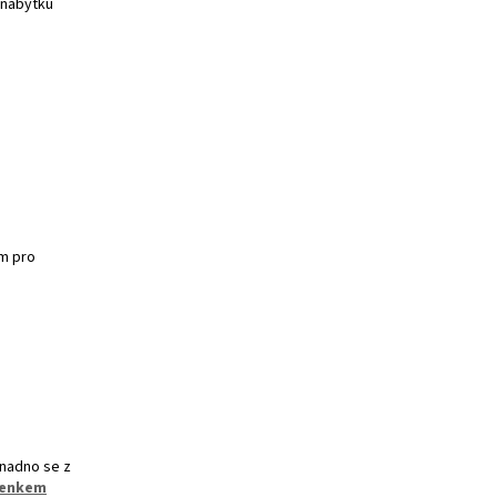
i nábytku
ám pro
snadno se z
enkem