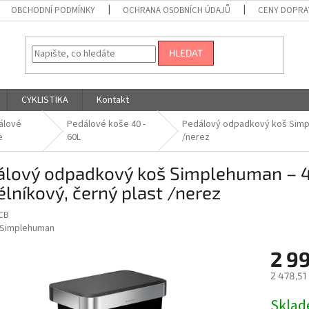
OBCHODNÍ PODMÍNKY
OCHRANA OSOBNÍCH ÚDAJŮ
CENY DOPRA
HLEDAT
CYKLISTIKA
Kontakt
álové
Pedálové koše 40 -
Pedálový odpadkový koš Simple
e
60L
/nerez
lový odpadkový koš Simplehuman – 45
lníkový, černý plast /nerez
CB
Simplehuman
2 9
2 478,51
Měrná
Skla
cena: