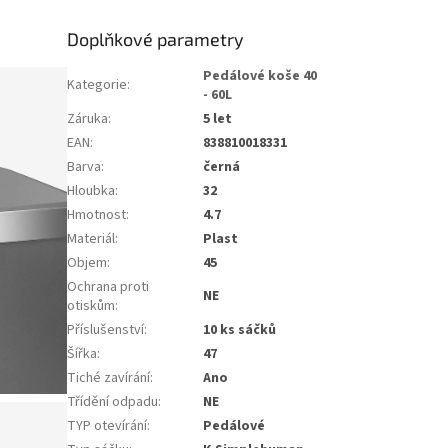
Doplňkové parametry
Pedálové koše 40
Kategorie
:
- 60L
Záruka
:
5 let
EAN
:
838810018331
Barva
:
černá
Hloubka
:
32
Hmotnost
:
4.7
Materiál
:
Plast
Objem
:
45
Ochrana proti
NE
otiskům
:
Příslušenství
:
10 ks sáčků
Šířka
:
47
Tiché zavírání
:
Ano
Třídění odpadu
:
NE
TYP otevírání
:
Pedálové