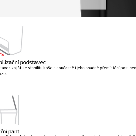
bilizační podstavec
tavec zajišťuje stabilitu koše a současně i jeho snadné přemístění posune
aze.
třní pant