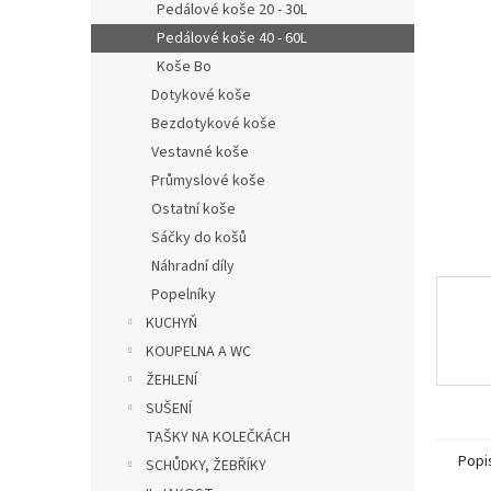
a
Pedálové koše 20 - 30L
n
Pedálové koše 40 - 60L
e
Koše Bo
l
Dotykové koše
Bezdotykové koše
Vestavné koše
Průmyslové koše
Ostatní koše
Sáčky do košů
Náhradní díly
Popelníky
KUCHYŇ
KOUPELNA A WC
ŽEHLENÍ
SUŠENÍ
TAŠKY NA KOLEČKÁCH
Popi
SCHŮDKY, ŽEBŘÍKY