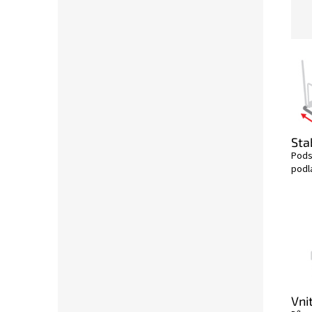
Sta
Pods
podl
Vni