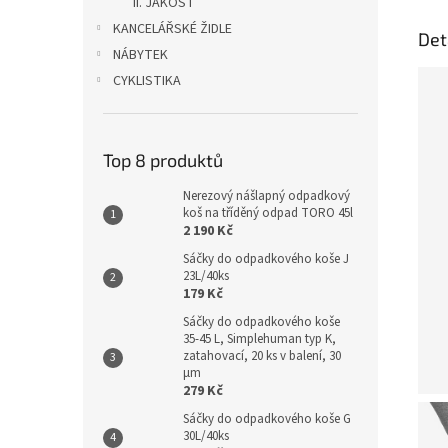
II. JAKOST
KANCELÁŘSKÉ ŽIDLE
Det
NÁBYTEK
CYKLISTIKA
Top 8 produktů
Nerezový nášlapný odpadkový
koš na tříděný odpad TORO 45l
2 190 Kč
Sáčky do odpadkového koše J
23L/40ks
179 Kč
Sáčky do odpadkového koše
35-45 L, Simplehuman typ K,
zatahovací, 20 ks v balení, 30
µm
279 Kč
Sáčky do odpadkového koše G
30L/40ks