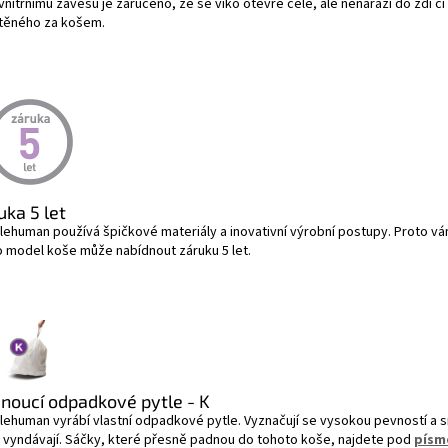
vnitřnímu závěsu je zaručeno, že se víko otevře celé, ale nenarazí do zdi č
těného za košem.
uka 5 let
lehuman používá špičkové materiály a inovativní výrobní postupy. Proto v
o model koše může nabídnout záruku 5 let.
noucí odpadkové pytle - K
lehuman vyrábí vlastní odpadkové pytle. Vyznačují se vysokou pevností a 
 vyndávají. Sáčky, které přesně padnou do tohoto koše, najdete pod
písm