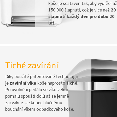
koše je sestaven tak, aby vydržel a
150 000 šlápnutí, což je více než
20
šlápnutí každý den pro dobu 20
let
.
Tiché zavírání
Díky použité patentované technologii
je
zavírání víka
koše naprosto
tiché
.
Po uvolnění pedálu se víko velmi
pomalu spouští dolů až se jemně
zacvakne. Je konec hlučnému
bouchání víkem odpadkového koše.