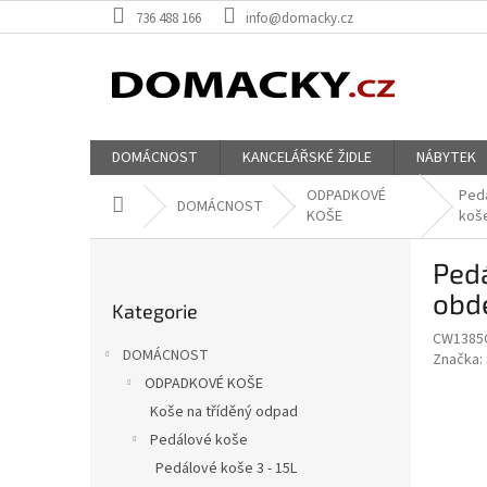
Přejít
736 488 166
info@domacky.cz
na
obsah
DOMÁCNOST
KANCELÁŘSKÉ ŽIDLE
NÁBYTEK
ODPADKOVÉ
Ped
Domů
DOMÁCNOST
KOŠE
koš
P
Pedá
o
Přeskočit
s
obdé
Kategorie
kategorie
t
CW1385
r
DOMÁCNOST
Značka:
a
ODPADKOVÉ KOŠE
n
Koše na tříděný odpad
n
í
Pedálové koše
p
Pedálové koše 3 - 15L