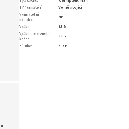
Typ sáčku
:
K Simplehuman
TYP umístění
:
Volně stojící
Vyjímatelná
NE
nádoba
:
Výška
:
63.5
Výška otevřeného
88.5
koše
:
Záruka
:
5 let
ní