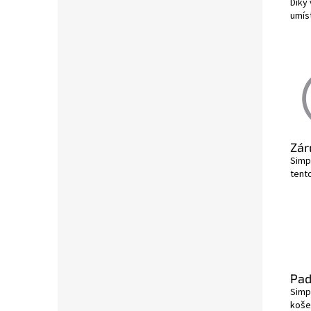
Díky 
umís
Zár
Simp
tent
Pad
Simp
koše