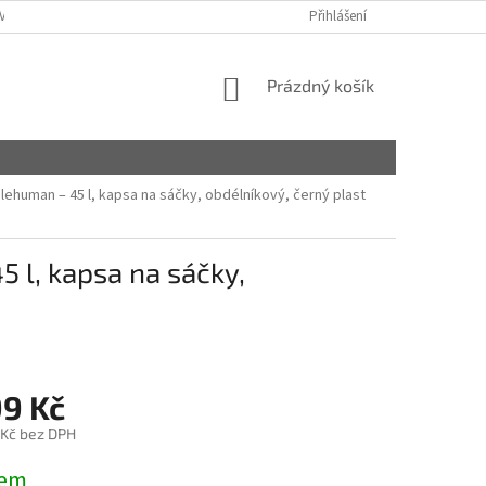
VY
Přihlášení
NÁKUPNÍ
Prázdný košík
KOŠÍK
human – 45 l, kapsa na sáčky, obdélníkový, černý plast
 l, kapsa na sáčky,
99 Kč
 Kč bez DPH
dem