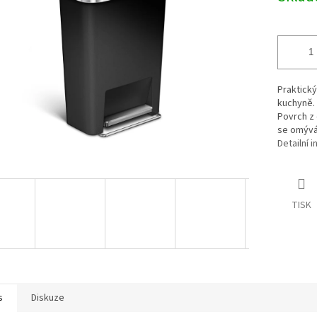
Praktick
kuchyně.
Povrch z
se omývá
Detailní 
TISK
s
Diskuze