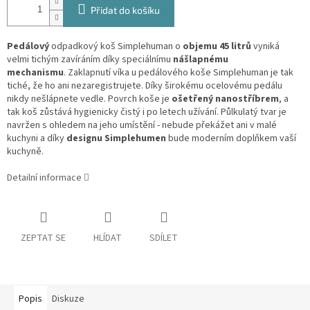
Přidat do košíku
Pedálový
odpadkový koš Simplehuman o
objemu 45 litrů
vyniká
velmi tichým zavíráním díky speciálnímu
nášlapnému
mechanismu
. Zaklapnutí víka u pedálového koše Simplehuman je tak
tiché, že ho ani nezaregistrujete. Díky širokému ocelovému pedálu
nikdy nešlápnete vedle. Povrch koše je
ošetřený nanostříbrem
, a
tak koš zůstává hygienicky čistý i po letech užívání. Půlkulatý tvar je
navržen s ohledem na jeho umístění - nebude překážet ani v malé
kuchyni a díky
designu Simplehumen
bude moderním doplňkem vaší
kuchyně.
Detailní informace
ZEPTAT SE
HLÍDAT
SDÍLET
Popis
Diskuze