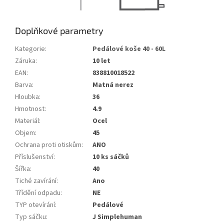
Doplňkové parametry
Kategorie
:
Pedálové koše 40 - 60L
Záruka
:
10 let
EAN
:
838810018522
Barva
:
Matná nerez
Hloubka
:
36
Hmotnost
:
4.9
Materiál
:
Ocel
Objem
:
45
Ochrana proti otiskům
:
ANO
Příslušenství
:
10 ks sáčků
Šířka
:
40
Tiché zavírání
:
Ano
Třídění odpadu
:
NE
TYP otevírání
:
Pedálové
Typ sáčku
:
J Simplehuman