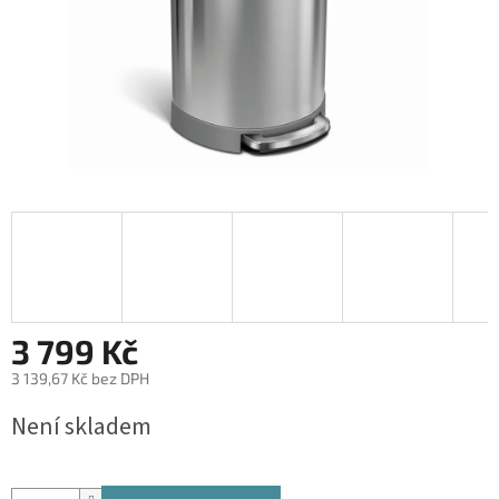
3 799 Kč
3 139,67 Kč bez DPH
Měrná
Není skladem
cena: