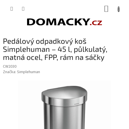
Přejít
NÁKUP
na
obsah
KOŠÍK
Pedálový odpadkový koš
Simplehuman – 45 l, půlkulatý,
matná ocel, FPP, rám na sáčky
CW2030
Značka:
Simplehuman