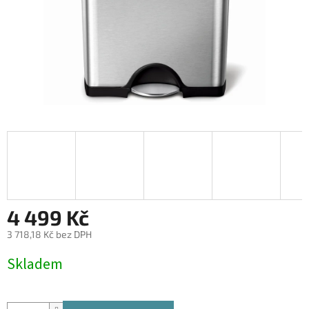
4 499 Kč
3 718,18 Kč bez DPH
Měrná
Skladem
cena: