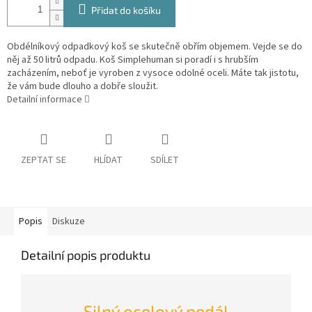
Přidat do košíku
Obdélníkový odpadkový koš se skutečně obřím objemem. Vejde se do
něj až 50 litrů odpadu. Koš Simplehuman si poradí i s hrubším
zacházením, neboť je vyroben z vysoce odolné oceli. Máte tak jistotu,
že vám bude dlouho a dobře sloužit.
Detailní informace
ZEPTAT SE
HLÍDAT
SDÍLET
Popis
Diskuze
Detailní popis produktu
Silný ocelový pedál