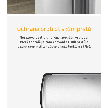
Ochrana proti otiskům prstů
Nerezová ocel
je chráněna
speciální vrstvou
,
která
zabraňuje zanechávání otisků prstů
a
dalších stop. Koš tak zůstane stále
lesklý a zářivý
.