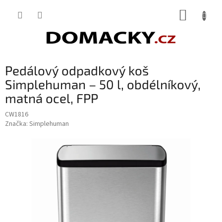
Přejít
NÁKUP
na
obsah
KOŠÍK
Pedálový odpadkový koš
Simplehuman – 50 l, obdélníkový,
matná ocel, FPP
CW1816
Značka:
Simplehuman