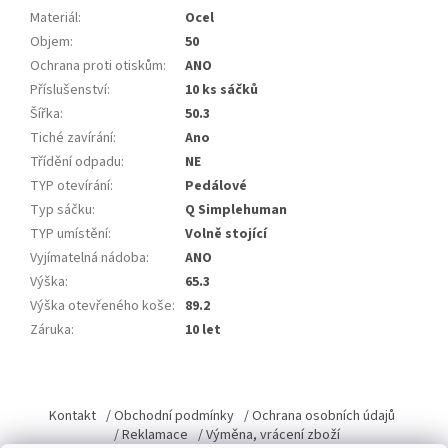
Materiál
:
Ocel
Objem
:
50
Ochrana proti otiskům
:
ANO
Příslušenství
:
10 ks sáčků
Šířka
:
50.3
Tiché zavírání
:
Ano
Třídění odpadu
:
NE
TYP otevírání
:
Pedálové
Typ sáčku
:
Q Simplehuman
TYP umístění
:
Volně stojící
Vyjímatelná nádoba
:
ANO
Výška
:
65.3
Výška otevřeného koše
:
89.2
Záruka
:
10 let
Z
á
Kontakt
/ Obchodní podmínky
/ Ochrana osobních údajů
p
/ Reklamace
/ Výměna, vrácení zboží