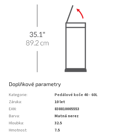
Doplňkové parametry
Kategorie
:
Pedálové koše 40 - 60L
Záruka
:
10 let
EAN
:
838810005553
Barva
:
Matná nerez
Hloubka
:
32.5
Hmotnost
:
7.5