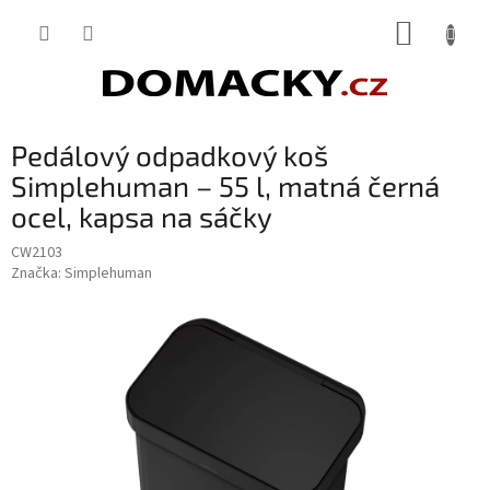
Přejít
NÁKUP
na
obsah
KOŠÍK
Pedálový odpadkový koš
Simplehuman – 55 l, matná černá
ocel, kapsa na sáčky
CW2103
Značka:
Simplehuman