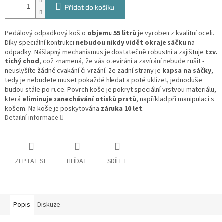
Přidat do košíku
Pedálový odpadkový koš o
objemu 55 litrů
je vyroben z kvalitní oceli.
Díky speciální kontrukci
nebudou nikdy vidět okraje sáčku
na
odpadky. Nášlapný mechanismus je dostatečně robustní a zajištuje
tzv.
tichý chod
, což znamená, že vás otevírání a zavírání nebude rušit -
neuslyšíte žádné cvakání či vrzání. Ze zadní strany je
kapsa na sáčky
,
tedy je nebudete muset pokaždé hledat a poté uklízet, jednoduše
budou stále po ruce. Povrch koše je pokryt speciální vrstvou materiálu,
která
eliminuje zanechávání otisků prstů
, například při manipulaci s
košem. Na koše je poskytována
záruka 10 let
.
Detailní informace
ZEPTAT SE
HLÍDAT
SDÍLET
Popis
Diskuze