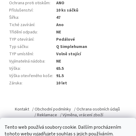
Ochrana proti otiskům
:
ANO
Příslušenství
:
10 ks sáčků
Šířka
:
47
Tiché zavírání
:
Ano
Třídění odpadu
:
NE
TYP otevírání
:
Pedálové
Typ sáčku
:
Q Simplehuman
TYP umístění
:
Volně stojící
Vyjímatelná nádoba
:
NE
Výška
:
65.5
Výška otevřeného koše
:
91.5
Záruka
:
10 let
Z
á
Kontakt
/ Obchodní podmínky
/ Ochrana osobních údajů
p
/ Reklamace
/ Výměna, vrácení zboží
a
Tento web používá soubory cookie. Dalším procházením
t
tohoto webu vyjadřujete souhlas s jejich používáním.
í