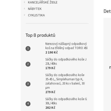
KANCELÁŘSKÉ ŽIDLE
NÁBYTEK
Det
CYKLISTIKA
Top 8 produktů
Nerezový nášlapný odpadkový
koš na tříděný odpad TORO 45l
2 190 Kč
Sáčky do odpadkového koše J
23L/40ks
179 Kč
Sáčky do odpadkového koše
35-45 L, Simplehuman typ K,
zatahovací, 20 ks v balení, 30
µm
279 Kč
Sáčky do odpadkového koše G
30L/40ks
202 Kč