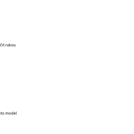
čit rukou.
nto model