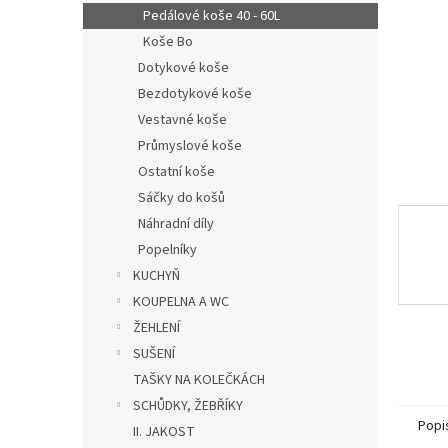
n
Pedálové koše 40 - 60L
e
Koše Bo
l
Dotykové koše
Bezdotykové koše
Vestavné koše
Průmyslové koše
Ostatní koše
Sáčky do košů
Náhradní díly
Popelníky
KUCHYŇ
KOUPELNA A WC
ŽEHLENÍ
SUŠENÍ
TAŠKY NA KOLEČKÁCH
SCHŮDKY, ŽEBŘÍKY
Popi
II. JAKOST