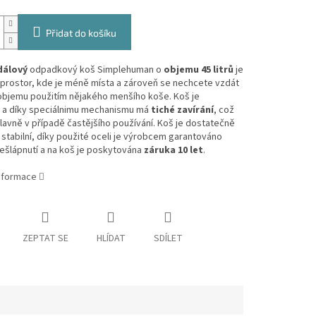
Přidat do košíku
dálový
odpadkový koš Simplehuman o
objemu 45 litrů
je
prostor, kde je méně místa a zároveň se nechcete vzdát
objemu použitím nějakého menšího koše. Koš je
 a díky speciálnimu mechanismu má
tiché
zavírání
, což
lavně v případě častějšího používání. Koš je dostatečně
 stabilní, díky použité oceli je výrobcem garantováno
ešlápnutí a na koš je poskytována
záruka 10 let
.
informace
ZEPTAT SE
HLÍDAT
SDÍLET