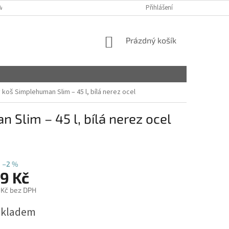
VY
Přihlášení
NÁKUPNÍ
Prázdný košík
KOŠÍK
oš Simplehuman Slim – 45 l, bílá nerez ocel
Slim – 45 l, bílá nerez ocel
–2 %
9 Kč
 Kč bez DPH
skladem