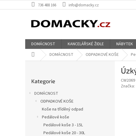
Přejít
736 488 166
info@domacky.cz
na
obsah
DOMÁCNOST
KANCELÁŘSKÉ ŽIDLE
NÁBYTEK
Domů
DOMÁCNOST
ODPADKOVÉ KOŠE
Pe
P
Úzký
o
Přeskočit
s
CW2069
Kategorie
kategorie
t
Značka:
r
DOMÁCNOST
a
ODPADKOVÉ KOŠE
n
Koše na tříděný odpad
n
í
Pedálové koše
p
Pedálové koše 3 - 15L
a
Pedálové koše 20 - 30L