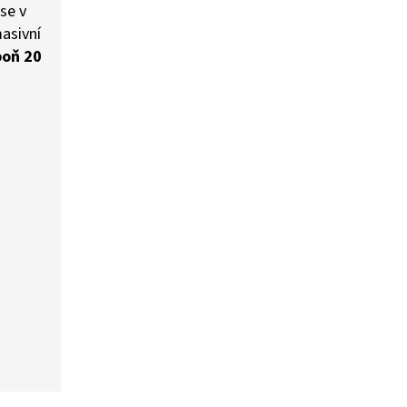
se v
masivní
poň 20