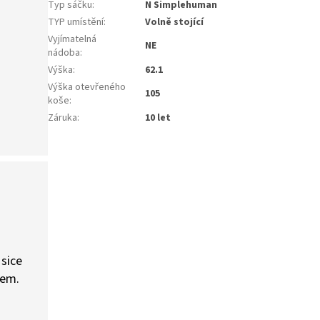
Typ sáčku
:
N Simplehuman
TYP umístění
:
Volně stojící
Vyjímatelná
NE
nádoba
:
Výška
:
62.1
Výška otevřeného
105
koše
:
Záruka
:
10 let
 sice
šem.