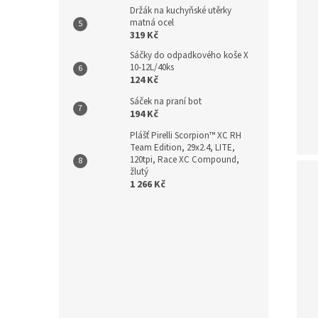
Držák na kuchyňské utěrky
matná ocel
319 Kč
Sáčky do odpadkového koše X
10-12L/40ks
124 Kč
Sáček na praní bot
194 Kč
Plášť Pirelli Scorpion™ XC RH
Team Edition, 29x2.4, LITE,
120tpi, Race XC Compound,
žlutý
1 266 Kč