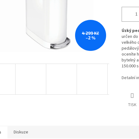
Úzký pe
4 299 Kč
určen do 
–2 %
velkého 
pedálový
oceníte h
bytelný a
150.000 s
Detailní 
TISK
s
Diskuze