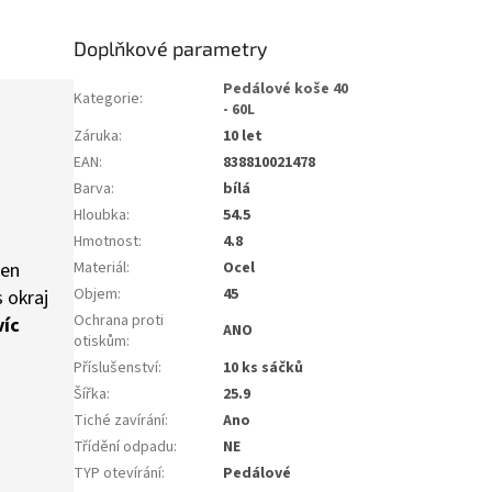
Doplňkové parametry
Pedálové koše 40
Kategorie
:
- 60L
Záruka
:
10 let
EAN
:
838810021478
Barva
:
bílá
Hloubka
:
54.5
Hmotnost
:
4.8
jen
Materiál
:
Ocel
Objem
:
45
 okraj
Ochrana proti
víc
ANO
otiskům
:
Příslušenství
:
10 ks sáčků
Šířka
:
25.9
Tiché zavírání
:
Ano
Třídění odpadu
:
NE
TYP otevírání
:
Pedálové