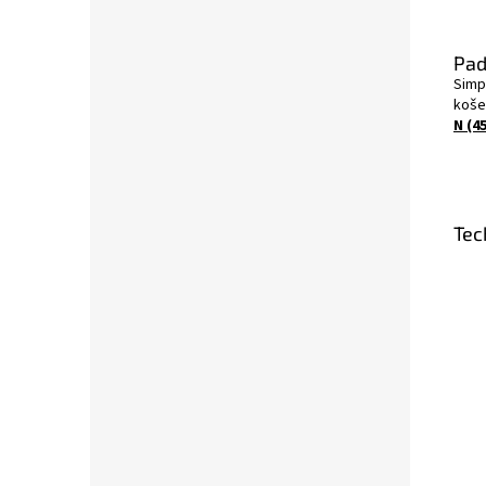
Pad
Simp
koše
N (45
Tec