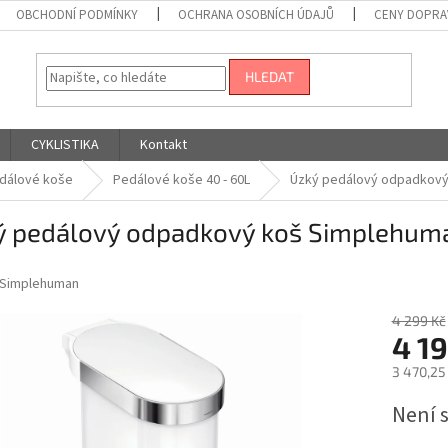
OBCHODNÍ PODMÍNKY
OCHRANA OSOBNÍCH ÚDAJŮ
CENY DOPRA
HLEDAT
CYKLISTIKA
Kontakt
dálové koše
Pedálové koše 40 - 60L
Úzký pedálový odpadkový k
 pedálový odpadkový koš Simplehuman 
Simplehuman
4 299 Kč
4 19
3 470,25
Měrná
Není 
cena: