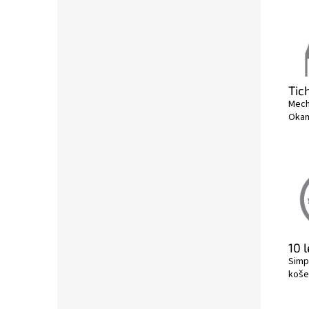
Tic
Mecha
Okam
10 
Simp
koše 