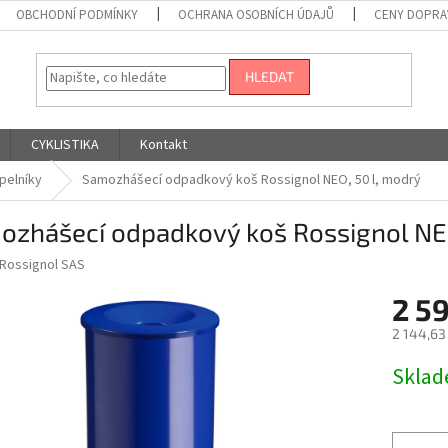
OBCHODNÍ PODMÍNKY
OCHRANA OSOBNÍCH ÚDAJŮ
CENY DOPRA
HLEDAT
CYKLISTIKA
Kontakt
pelníky
Samozhášecí odpadkový koš Rossignol NEO, 50 l, modrý
ozhášecí odpadkový koš Rossignol NEO
Rossignol SAS
2 5
2 144,63
Měrná
Skla
cena: