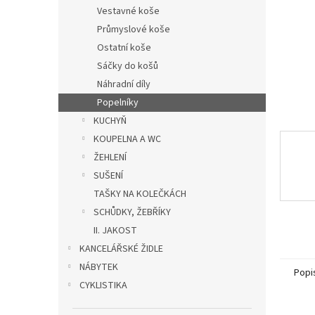
n
Vestavné koše
e
Průmyslové koše
l
Ostatní koše
Sáčky do košů
Náhradní díly
Popelníky
KUCHYŇ
KOUPELNA A WC
ŽEHLENÍ
SUŠENÍ
TAŠKY NA KOLEČKÁCH
SCHŮDKY, ŽEBŘÍKY
II. JAKOST
KANCELÁŘSKÉ ŽIDLE
NÁBYTEK
Popi
CYKLISTIKA