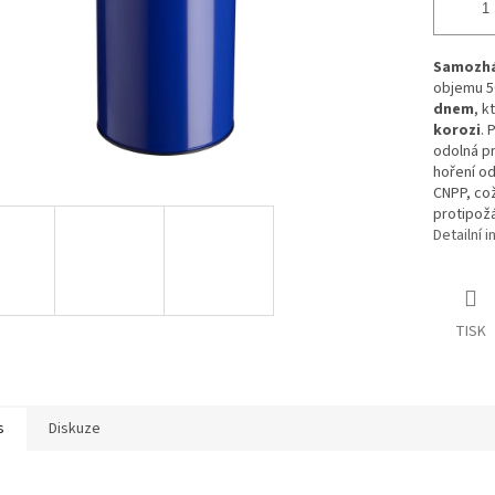
Samozh
objemu 50
dnem
, k
korozi
. 
odolná pr
hoření od
CNPP, což
protipožá
Detailní 
TISK
s
Diskuze