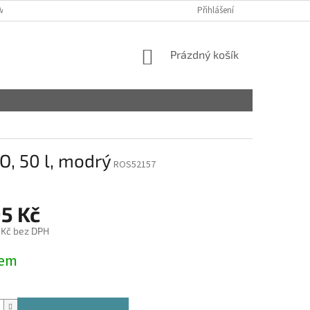
VY
Přihlášení
NÁKUPNÍ
Prázdný košík
KOŠÍK
, 50 l, modrý
ROS52157
95 Kč
 Kč bez DPH
dem