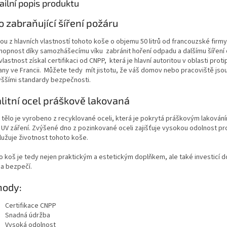
ailní popis produktu
o zabraňující šíření požáru
ou z hlavních vlastností tohoto koše o objemu 50 litrů od francouzské firm
chopnost díky samozhášecímu víku zabránit hoření odpadu a dalšímu šíření 
vlastnost získal certifikaci od CNPP, která je hlavní autoritou v oblasti prot
any ve Francii. Můžete tedy mít jistotu, že váš domov nebo pracoviště jso
yššími standardy bezpečnosti.
litní ocel práškově lakovaná
 tělo je vyrobeno z recyklované oceli, která je pokrytá práškovým laková
i UV záření. Zvýšené dno z pozinkované oceli zajišťuje vysokou odolnost pro
lužuje životnost tohoto koše.
o koš je tedy nejen praktickým a estetickým doplňkem, ale také investicí 
 a bezpečí.
hody:
Certifikace CNPP
Snadná údržba
Vysoká odolnost