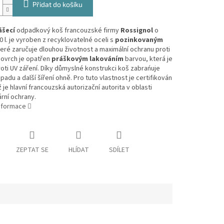
Přidat do košíku
ášecí
odpadkový koš francouzské firmy
Rossignol
o
 l. je vyroben z recyklovatelné oceli s
pozinkovaným
teré zaručuje dlouhou životnost a maximální ochranu proti
Povrch je opatřen
práškovým lakováním
barvou, která je
oti UV záření. Díky důmyslné konstrukci koš zabrańuje
padu a další šíření ohně. Pro tuto vlastnost je certifikován
 je hlavní francouzská autorizační autorita v oblasti
rní ochrany.
informace
ZEPTAT SE
HLÍDAT
SDÍLET