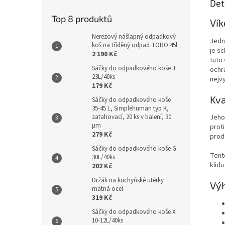
Det
Top 8 produktů
Vík
Nerezový nášlapný odpadkový
Jedn
koš na tříděný odpad TORO 45l
je s
2 190 Kč
tuto 
Sáčky do odpadkového koše J
ochr
23L/40ks
nejv
179 Kč
Kva
Sáčky do odpadkového koše
35-45 L, Simplehuman typ K,
zatahovací, 20 ks v balení, 30
Jeho
µm
prot
279 Kč
prod
Sáčky do odpadkového koše G
Tent
30L/40ks
klidu
202 Kč
Držák na kuchyňské utěrky
Vý
matná ocel
319 Kč
Sáčky do odpadkového koše X
10-12L/40ks