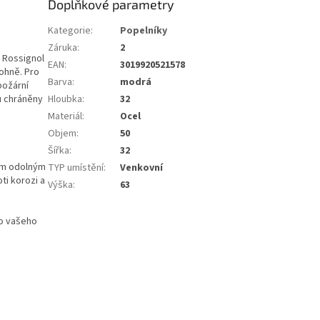
Doplňkové parametry
Kategorie
:
Popelníky
Záruka
:
2
y Rossignol
EAN
:
3019920521578
ohně. Pro
Barva
:
modrá
ipožární
u chráněny
Hloubka
:
32
Materiál
:
Ocel
Objem
:
50
Šířka
:
32
ním odolným
TYP umístění
:
Venkovní
ti korozi a
Výška
:
63
do vašeho