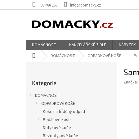
Přejít
736 488 166
info@domacky.cz
na
obsah
DOMÁCNOST
KANCELÁŘSKÉ ŽIDLE
NÁBYTEK
Domů
DOMÁCNOST
ODPADKOVÉ KOŠE
Po
P
Sam
o
Přeskočit
s
Značka:
Kategorie
kategorie
t
r
DOMÁCNOST
a
ODPADKOVÉ KOŠE
n
Koše na tříděný odpad
n
í
Pedálové koše
p
Dotykové koše
a
Bezdotykové koše