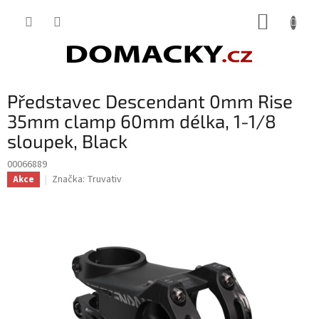
Přejít
NÁKUP
na
obsah
KOŠÍK
Představec Descendant 0mm Rise
35mm clamp 60mm délka, 1-1/8
sloupek, Black
00066889
Značka:
Truvativ
Akce