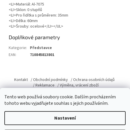
<LI>Materiál: Al-7075
<LI>Sklon: 0 stupňů
<LI>Pro řidítka s průměrem: 35mm
<LI>Délka: 60mm
<LI>Šrouby: ocelové</LI></UL>
Doplňkové parametry
Kategorie
:
Představce
EAN
:
710845813801
Z
á
Kontakt
/ Obchodní podmínky
/ Ochrana osobních údajů
p
/ Reklamace
/ Výměna, vrácení zboží
a
Tento web používá soubory cookie. Dalším procházením
t
tohoto webu vyjadřujete souhlas s jejich používáním.
í
Vytvořil Shoptet
Nastavení