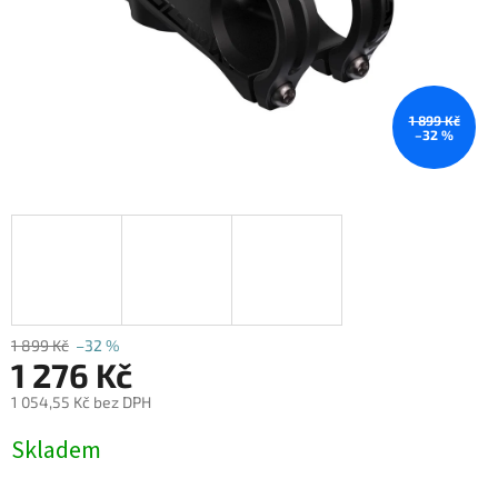
1 899 Kč
–32 %
1 899 Kč
–32 %
1 276 Kč
1 054,55 Kč bez DPH
Měrná
Skladem
cena: