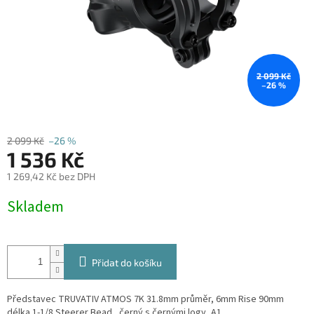
2 099 Kč
–26 %
2 099 Kč
–26 %
1 536 Kč
1 269,42 Kč bez DPH
Měrná
Skladem
cena:
Přidat do košíku
Představec TRUVATIV ATMOS 7K 31.8mm průměr, 6mm Rise 90mm
délka 1-1/8 Steerer Bead , černý s černými logy, A1