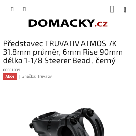
Přejít
NÁKUP
na
obsah
KOŠÍK
Představec TRUVATIV ATMOS 7K
31.8mm průměr, 6mm Rise 90mm
délka 1-1/8 Steerer Bead , černý
00081039
Značka:
Truvativ
Akce