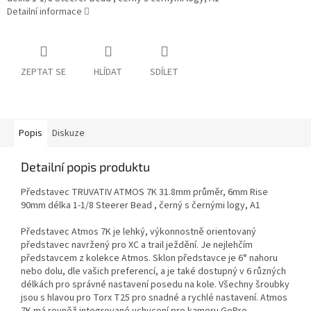
Detailní informace
ZEPTAT SE
HLÍDAT
SDÍLET
Popis
Diskuze
Detailní popis produktu
Představec TRUVATIV ATMOS 7K 31.8mm průměr, 6mm Rise
90mm délka 1-1/8 Steerer Bead , černý s černými logy, A1
Představec Atmos 7K je lehký, výkonnostně orientovaný
představec navržený pro XC a trail ježdění. Je nejlehčím
představcem z kolekce Atmos. Sklon představce je 6° nahoru
nebo dolu, dle vašich preferencí, a je také dostupný v 6 různých
délkách pro správné nastavení posedu na kole. Všechny šroubky
jsou s hlavou pro Torx T25 pro snadné a rychlé nastavení. Atmos