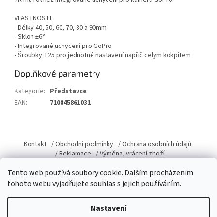
7K má rovněž integrované uchycení pro kameru GoPro.
VLASTNOSTI
- Délky 40, 50, 60, 70, 80 a 90mm
- Sklon ±6°
- Integrované uchycení pro GoPro
- Šroubky T25 pro jednotné nastavení napříč celým kokpitem
Doplňkové parametry
Kategorie
:
Představce
EAN
:
710845861031
Z
á
Kontakt
/ Obchodní podmínky
/ Ochrana osobních údajů
p
/ Reklamace
/ Výměna, vrácení zboží
a
Tento web používá soubory cookie. Dalším procházením
t
tohoto webu vyjadřujete souhlas s jejich používáním.
í
Vytvořil Shoptet
Nastavení