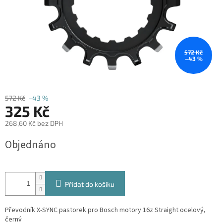
572 Kč
–43 %
572 Kč
–43 %
325 Kč
268,60 Kč bez DPH
Měrná
Objednáno
cena:
Přidat do košíku
Převodník X-SYNC pastorek pro Bosch motory 16z Straight ocelový,
černý