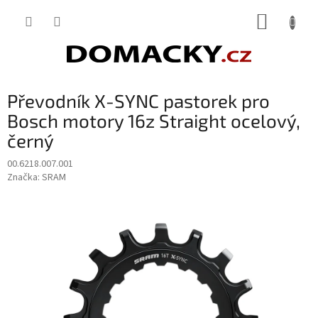
Přejít
NÁKUP
na
obsah
KOŠÍK
Převodník X-SYNC pastorek pro
Bosch motory 16z Straight ocelový,
černý
00.6218.007.001
Značka:
SRAM