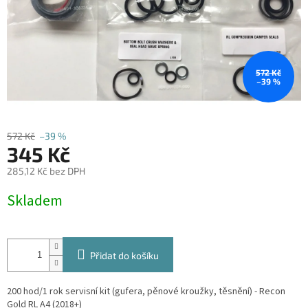
572 Kč
–39 %
572 Kč
–39 %
345 Kč
285,12 Kč bez DPH
Měrná
Skladem
cena:
Přidat do košíku
200 hod/1 rok servisní kit (gufera, pěnové kroužky, těsnění) - Recon
Gold RL A4 (2018+)