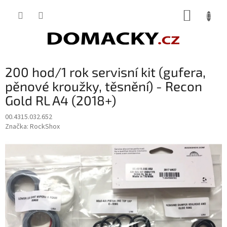
Přejít
NÁKUP
na
obsah
KOŠÍK
200 hod/1 rok servisní kit (gufera,
pěnové kroužky, těsnění) - Recon
Gold RL A4 (2018+)
00.4315.032.652
Značka:
RockShox