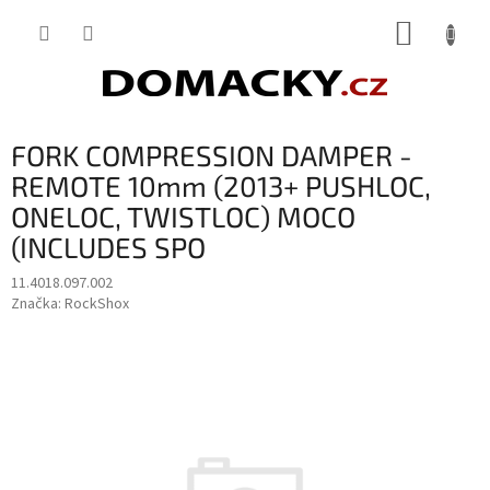
Přejít
NÁKUP
na
obsah
KOŠÍK
FORK COMPRESSION DAMPER -
REMOTE 10mm (2013+ PUSHLOC,
ONELOC, TWISTLOC) MOCO
(INCLUDES SPO
11.4018.097.002
Značka:
RockShox