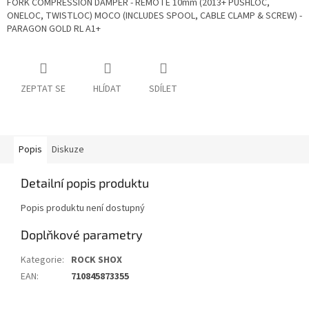
FORK COMPRESSION DAMPER - REMOTE 10mm (2013+ PUSHLOC,
ONELOC, TWISTLOC) MOCO (INCLUDES SPOOL, CABLE CLAMP & SCREW) -
PARAGON GOLD RL A1+
ZEPTAT SE
HLÍDAT
SDÍLET
Popis
Diskuze
Detailní popis produktu
Popis produktu není dostupný
Doplňkové parametry
Kategorie
:
ROCK SHOX
EAN
:
710845873355