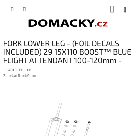
Přejít
NÁKUP
na
obsah
KOŠÍK
FORK LOWER LEG - (FOIL DECALS
INCLUDED) 29 15X110 BOOST™ BLUE
FLIGHT ATTENDANT 100-120mm -
11.4018.091.106
Značka:
RockShox