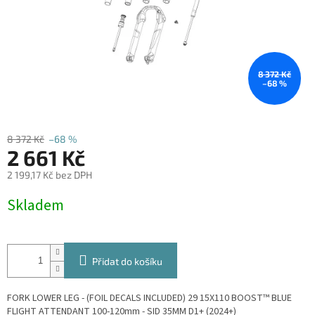
8 372 Kč
–68 %
8 372 Kč
–68 %
2 661 Kč
2 199,17 Kč bez DPH
Měrná
Skladem
cena:
Přidat do košíku
FORK LOWER LEG - (FOIL DECALS INCLUDED) 29 15X110 BOOST™ BLUE
FLIGHT ATTENDANT 100-120mm - SID 35MM D1+ (2024+)