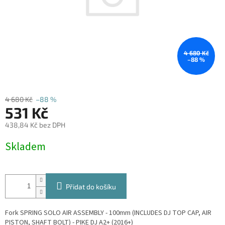
4 680 Kč
–88 %
4 680 Kč
–88 %
531 Kč
438,84 Kč bez DPH
Měrná
Skladem
cena:
Přidat do košíku
Fork SPRING SOLO AIR ASSEMBLY - 100mm (INCLUDES DJ TOP CAP, AIR
PISTON, SHAFT BOLT) - PIKE DJ A2+ (2016+)