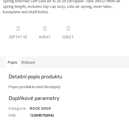
Spring Internals Left Solo Air XC30 29 100 Upper Tube 300 (279mm air
spring length, includes top cap assy, solo air spring, inner tube,
baseplate and shaft bolts)
ZEPTAT SE
HLÍDAT
SDÍLET
Popis
Diskuze
Detailní popis produktu
Popis produktu není dostupný
Doplňkové parametry
Kategorie
:
ROCK SHOX
EAN
:
710845758942