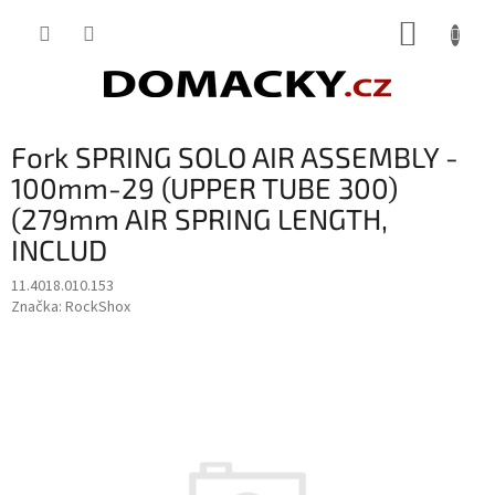
Přejít
NÁKUP
na
obsah
KOŠÍK
Fork SPRING SOLO AIR ASSEMBLY -
100mm-29 (UPPER TUBE 300)
(279mm AIR SPRING LENGTH,
INCLUD
11.4018.010.153
Značka:
RockShox