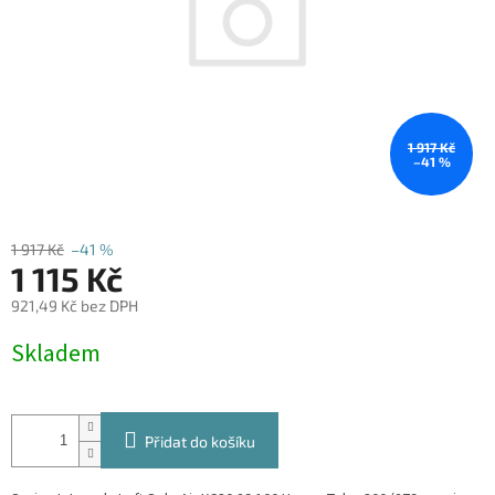
1 917 Kč
–41 %
1 917 Kč
–41 %
1 115 Kč
921,49 Kč bez DPH
Měrná
Skladem
cena:
Přidat do košíku