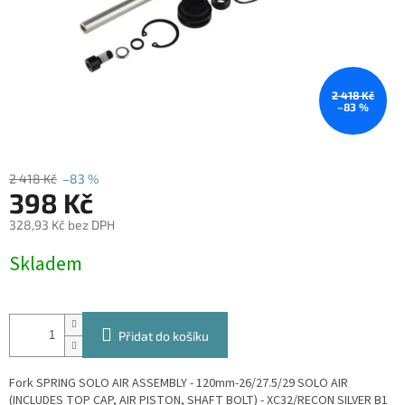
2 418 Kč
–83 %
2 418 Kč
–83 %
398 Kč
328,93 Kč bez DPH
Měrná
Skladem
cena:
Přidat do košíku
Fork SPRING SOLO AIR ASSEMBLY - 120mm-26/27.5/29 SOLO AIR
(INCLUDES TOP CAP, AIR PISTON, SHAFT BOLT) - XC32/RECON SILVER B1