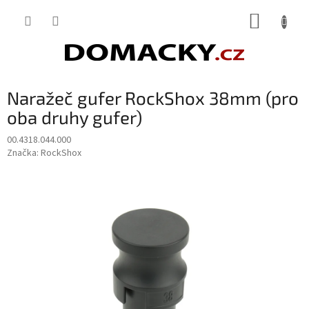
Přejít
NÁKUP
na
obsah
KOŠÍK
Naražeč gufer RockShox 38mm (pro
oba druhy gufer)
00.4318.044.000
Značka:
RockShox