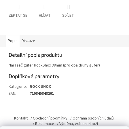
ZEPTAT SE
HLÍDAT
SDÍLET
Popis
Diskuze
Detailní popis produktu
Naražeč gufer RockShox 38mm (pro oba druhy gufer)
Doplňkové parametry
Kategorie
:
ROCK SHOX
EAN
:
710845848261
Z
á
Kontakt
/ Obchodní podmínky
/ Ochrana osobních údajů
p
/ Reklamace
/ Výměna, vrácení zboží