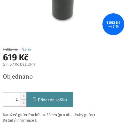
1 092 Kč
–43 %
1 092 Kč
–43 %
619 Kč
511,57 Kč bez DPH
Měrná
Objednáno
cena:
Přidat do košíku
Naražeč gufer RockShox 38mm (pro oba druhy gufer)
Detailní informace